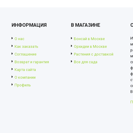
ИНФОРМАЦИЯ
В МАГАЗИНЕ
И
О нас
Бонсай в Москве
м
Как заказать
Орхидеи в Москве
р
Соглашение
Растения с доставкой
м
Возврат и гарантия
Все для сада
с
ф
Карта сайта
ф
О компании
с
Профиль
с
В
П