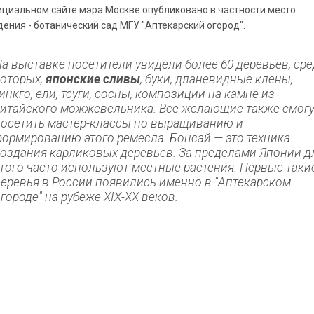
ициальном сайте мэра Москве опубликовано в частности место
ения - ботанический сад МГУ "Аптекарский огород".
На выставке посетители увидели более 60 деревьев, ср
которых,
японские сливы
, буки, дланевидные клены,
инкго, ели, тсуги, сосны, композиции на камне из
китайского можжевельника. Все желающие также смог
посетить мастер-классы по выращиванию и
формированию этого ремесла. Бонсай — это техника
создания карликовых деревьев. За пределами Японии д
этого часто используют местные растения. Первые таки
деревья в России появились именно в "Аптекарском
городе" на рубеже XIX-XX веков.