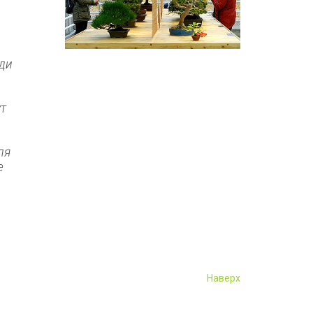
еди
ут
ля
е
Наверх