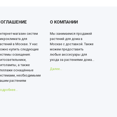
СОГЛАШЕНИЕ
О КОМПАНИИ
нтернет-магазин систем
Мы занимаемся продажей
икроклимата для
растений для дома в
астений в Москве. У нас
Москве с доставкой. Также
ожно купить следующие
можем предоставить
истемы освещения:
любые акссесуары для
итосветильники,
ухода за растениями дома...
итолампы, а также
Далее...
теллажи оснащённые
истемами, необходимыми
ашим растениям
одробнее...