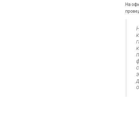
На оф
провед
г
о