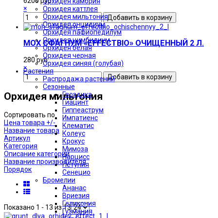
6200 руб
Орхидея камбрия
×
Орхидея каттлея
Орхидея мильтония
Орхидея онцидиум
Орхидея пафиопедилум
Орхидея цимбидиум
МОХ СФАГНУМ «EFFECTBIO» ОЧИЩЕННЫЙ 2 Л.
Орхидея белая
Орхидея черная
280 руб
Орхидея синяя (голубая)
×
Растения
Распродажа растений
Сезонные
Гвоздика
Орхидея мильтония
Гиацинт
Гиппеаструм
Сортировать по
Импатиенс
Цена товара +/-
Клематис
Название товара
Колеус
Артикул
Крокус
Категория
Мимоза
Описание категории
Нарцисс
Название производителя
Петуния
Порядок
Сенецио
Бромелии
Ананас
Вриезия
Геликония
Показано 1 - 13 из 13
Гузмания