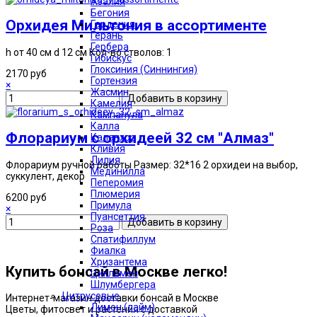
Азалия
Бегония
Орхидея Мильтония в ассортименте
Гардения
Герань
Гербера
h от 40 см d 12 см Кол-во стволов: 1
Гибискус
Глоксиния (Синнингия)
2170 руб
Гортензия
×
Жасмин
Камелия
Кампанула
Калла
Флорариум с орхидеей 32 см "Алмаз"
Каланхоэ
Кливия
Лилия
Флорариум ручной работы Размер: 32*16 2 орхидеи на выбор,
Мединилла
суккулент, декор
Пеперомия
Плюмерия
6200 руб
Примула
×
Пуансеттия
Роза
Спатифиллум
Фиалка
Хризантема
Купить бонсай в Москве легко!
Цикламен
Шлумбергера
Цитрусовые
Интернет-магазин доставки бонсай в Москве
Лимон (лайм)
Цветы, фитосвет и растения с доставкой