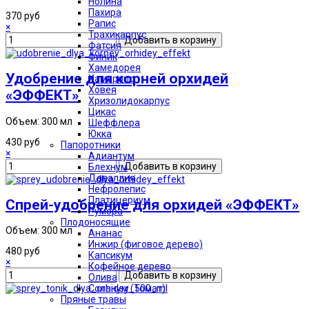
Нолина
Пахира
370 руб
Рапис
×
Трахикарпус
Фатсия
Финик
Хамедорея
Удобрение для корней орхидей
Хамеропс
Ховея
«ЭФФЕКТ»
Хризолидокарпус
Цикас
Объем: 300 мл
Шеффлера
Юкка
430 руб
Папоротники
×
Адиантум
Блехнум
Даваллия
Нефролепис
Платицериум
Спрей-удобрение для орхидей «ЭФФЕКТ»
Румора
Плодоносящие
Объем: 300 мл
Ананас
Инжир (фиговое дерево)
480 руб
Капсикум
×
Кофейное дерево
Олива
Соланум (Томат)
Пряные травы