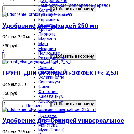
Диффенбахия
×
Замиокулькас (долларовое дерево)
Калатея
Кастаноспермум
Кордилина
Удобрение для орхидей 250 мл
Крассула
Кротон
Лириопе
Объем: 250 мл
Мирсина
Мирт
330 руб
Муррайя
×
Полисциас
Радермахера
Рипсалис
Самшит
ГРУНТ ДЛЯ ОРХИДЕЙ «ЭФФЕКТ+» 2,5Л
Сансевиерия
Селагинелла
Сингониум
Объем: 2,5 Л
Фикус
Фиттония
350 руб
Хамелациум
×
Хлорофитум
Пальмы
Вашингтония
Драцена
Удобрение для Орхидей универсальное
Листовона
Монстера
Муса (Банан)
Объем: 285 мл