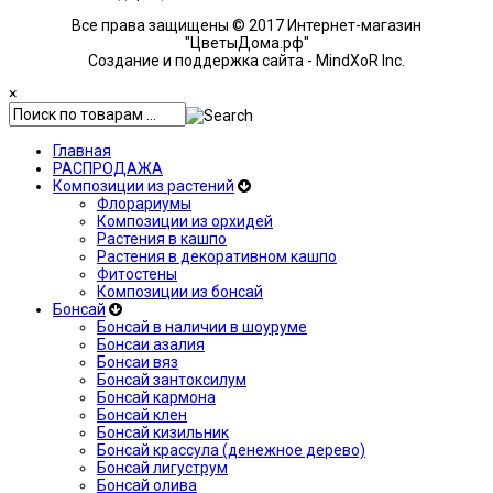
Все права защищены © 2017 Интернет-магазин
"ЦветыДома.рф"
Создание и поддержка сайта - MindXoR Inc.
×
Главная
РАСПРОДАЖА
Композиции из растений
Флорариумы
Композиции из орхидей
Растения в кашпо
Растения в декоративном кашпо
Фитостены
Композиции из бонсай
Бонсай
Бонсай в наличии в шоуруме
Бонсаи азалия
Бонсаи вяз
Бонсай зантоксилум
Бонсай кармона
Бонсай клен
Бонсай кизильник
Бонсай крассула (денежное дерево)
Бонсай лигуструм
Бонсай олива