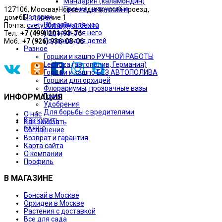
Мандарин (каламондин)
Прочие цитрусовые
127106, Москва, Нововладыкинский проезд,
Подарки
дом 6Б, строение 1
Подарки для нее
Почта:
cvetyd0ma@yandex.ru
Подарки для него
Тел.:
+7 (499) 201-93-76
Подарки для детей
Моб.:
+7 (926) 936-08-06
Разное
Горшки и кашпо РУЧНОЙ РАБОТЫ
Lechuza (автополив, Германия)
Горшки и кашпо БЕЗ АВТОПОЛИВА
Горшки для орхидей
Флорариумы, прозрачные вазы
Грунт
ИНФОРМАЦИЯ
Удобрения
Для борьбы с вредителями
О нас
Как купить
Как заказать
ВАЖНО
Соглашение
Возврат и гарантия
Карта сайта
О компании
Профиль
В МАГАЗИНЕ
Бонсай в Москве
Орхидеи в Москве
Растения с доставкой
Все для сада