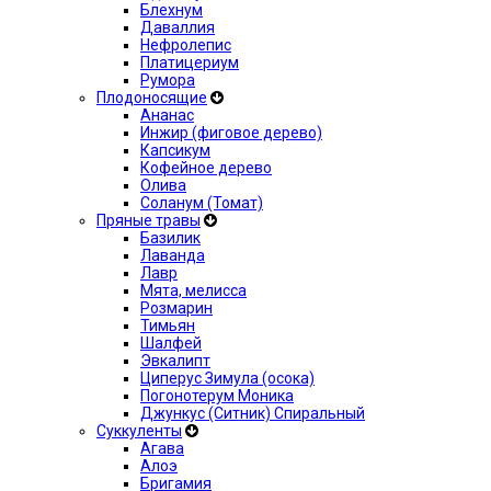
Блехнум
Даваллия
Нефролепис
Платицериум
Румора
Плодоносящие
Ананас
Инжир (фиговое дерево)
Капсикум
Кофейное дерево
Олива
Соланум (Томат)
Пряные травы
Базилик
Лаванда
Лавр
Мята, мелисса
Розмарин
Тимьян
Шалфей
Эвкалипт
Циперус Зимула (осока)
Погонотерум Моника
Джункус (Ситник) Спиральный
Суккуленты
Агава
Алоэ
Бригамия