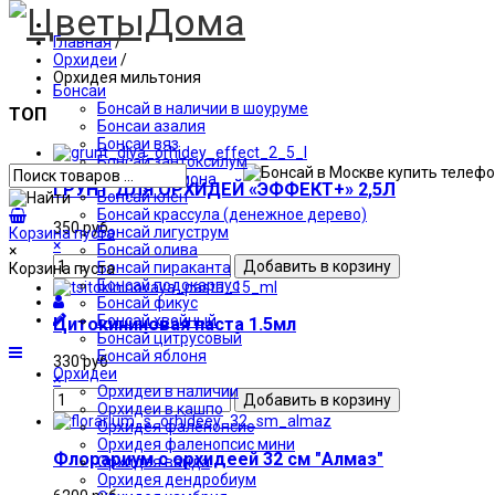
Главная
/
Орхидеи
/
Орхидея мильтония
Бонсаи
Бонсай в наличии в шоуруме
ТОП
Бонсаи азалия
Бонсаи вяз
Бонсай зантоксилум
Бонсай кармона
ГРУНТ ДЛЯ ОРХИДЕЙ «ЭФФЕКТ+» 2,5Л
Бонсай клен
Бонсай крассула (денежное дерево)
350 руб
Бонсай лигуструм
Корзина пуста
×
Бонсай олива
×
Бонсай пираканта
Корзина пуста
Бонсай подокарпус
Бонсай фикус
Бонсай хвойный
Цитокининовая паста 1.5мл
Бонсай цитрусовый
Бонсай яблоня
330 руб
Орхидеи
×
Орхидеи в наличии
Орхидеи в кашпо
Орхидея фаленопсис
Орхидея фаленопсис мини
Флорариум с орхидеей 32 см "Алмаз"
Орхидея ванда
Орхидея дендробиум