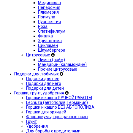
Мединилла
Пеперомия
Плюмерия
Примула
Пуансеттия
Роза
Спатифиллум
Фиалка
Хризантема
Цикламен
Шлумбергера
Цитрусовые
Лимон (лайм)
Мандарин (каламондин)
Прочие цитрусовые
Подарки для любимых
Подарки для нее
Подарки для него
Подарки для детей
Горшки, грунт, удобрения
Горшки и кашпо РУЧНОЙ РАБОТЫ
Lechuza (автополив, Германия)
Горшки и кашпо БЕЗ АВТОПОЛИВА
Горшки для орхидей
Флорариумы, прозрачные вазы
Грунт
Удобрения
Для борьбы с вредителями