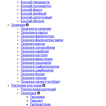
Бонсай пираканта
Бонсай подокарпус
Бонсай фикус
Бонсай хвойный
Бонсай цитрусовый
Бонсай яблоня
Орхидеи
Орхидеи в наличии
Орхидеи в кашпо
Орхидея фаленопсис
Орхидея фаленопсис мини
Орхидея ванда
Орхидея дендробиум
Орхидея камбрия
Орхидея каттлея
Орхидея мильтония
Орхидея онцидиум
Орхидея пафиопедилум
Орхидея цимбидиум
Орхидея белая
Орхидея черная
Орхидея синяя (голубая)
Растения для дома
Распродажа растений
Сезонные
Гвоздика
Гиацинт
Гиппеаструм