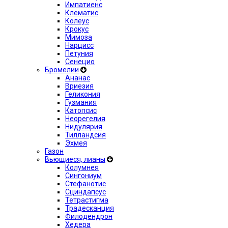
Импатиенс
Клематис
Колеус
Крокус
Мимоза
Нарцисс
Петуния
Сенецио
Бромелии
Ананас
Вриезия
Геликония
Гузмания
Катопсис
Неорегелия
Нидулярия
Тилландсия
Эхмея
Газон
Вьющиеся, лианы
Колумнея
Сингониум
Стефанотис
Сциндапсус
Тетрастигма
Традесканция
Филодендрон
Хедера