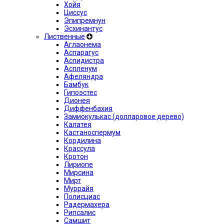
Хойя
Циссус
Эпипремнун
Эсхинантус
Лиственные
Аглаонема
Аспарагус
Аспидистра
Аспленум
Афеляндра
Бамбук
Гипоэстес
Дионея
Диффенбахия
Замиокулькас (долларовое дерево)
Калатея
Кастаноспермум
Кордилина
Крассула
Кротон
Лириопе
Мирсина
Мирт
Муррайя
Полисциас
Радермахера
Рипсалис
Самшит