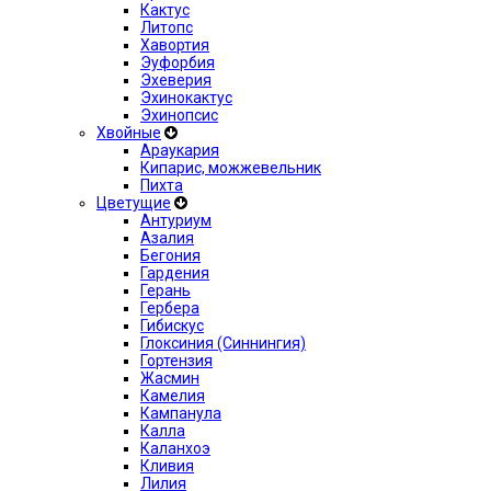
Кактус
Литопс
Хавортия
Эуфорбия
Эхеверия
Эхинокактус
Эхинопсис
Хвойные
Араукария
Кипарис, можжевельник
Пихта
Цветущие
Антуриум
Азалия
Бегония
Гардения
Герань
Гербера
Гибискус
Глоксиния (Синнингия)
Гортензия
Жасмин
Камелия
Кампанула
Калла
Каланхоэ
Кливия
Лилия