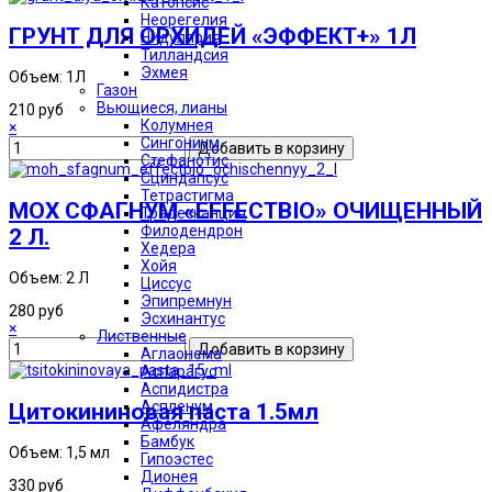
Катопсис
Неорегелия
ГРУНТ ДЛЯ ОРХИДЕЙ «ЭФФЕКТ+» 1Л
Нидулярия
Тилландсия
Эхмея
Объем: 1Л
Газон
Вьющиеся, лианы
210 руб
Колумнея
×
Сингониум
Стефанотис
Сциндапсус
Тетрастигма
МОХ СФАГНУМ «EFFECTBIO» ОЧИЩЕННЫЙ
Традесканция
Филодендрон
2 Л.
Хедера
Хойя
Объем: 2 Л
Циссус
Эпипремнун
280 руб
Эсхинантус
×
Лиственные
Аглаонема
Аспарагус
Аспидистра
Аспленум
Цитокининовая паста 1.5мл
Афеляндра
Бамбук
Объем: 1,5 мл
Гипоэстес
Дионея
330 руб