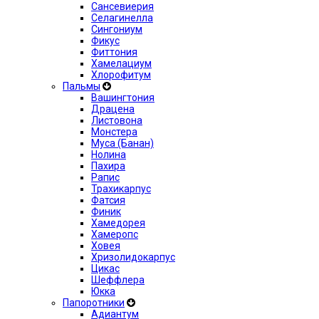
Сансевиерия
Селагинелла
Сингониум
Фикус
Фиттония
Хамелациум
Хлорофитум
Пальмы
Вашингтония
Драцена
Листовона
Монстера
Муса (Банан)
Нолина
Пахира
Рапис
Трахикарпус
Фатсия
Финик
Хамедорея
Хамеропс
Ховея
Хризолидокарпус
Цикас
Шеффлера
Юкка
Папоротники
Адиантум