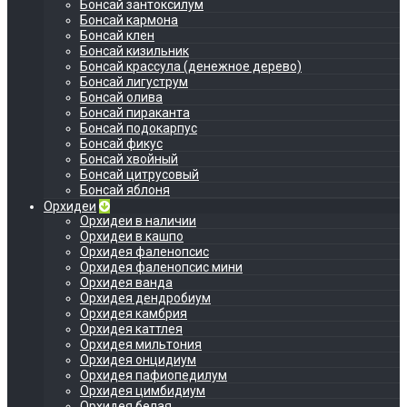
Бонсай зантоксилум
Бонсай кармона
Бонсай клен
Бонсай кизильник
Бонсай крассула (денежное дерево)
Бонсай лигуструм
Бонсай олива
Бонсай пираканта
Бонсай подокарпус
Бонсай фикус
Бонсай хвойный
Бонсай цитрусовый
Бонсай яблоня
Орхидеи
Орхидеи в наличии
Орхидеи в кашпо
Орхидея фаленопсис
Орхидея фаленопсис мини
Орхидея ванда
Орхидея дендробиум
Орхидея камбрия
Орхидея каттлея
Орхидея мильтония
Орхидея онцидиум
Орхидея пафиопедилум
Орхидея цимбидиум
Орхидея белая