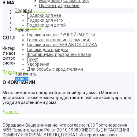
Мандарин (каламондин)
В МАГАЗИНЕ
Прочие цитрусовые
Подарки
Бонсай в Москве
Подарки для нее
Орхидеи в Москве
Подарки для него
Растения с доставкой
Подарки для детей
Все для сада
Разное
Горшки и кашпо РУЧНОЙ РАБОТЫ
СОГЛАШЕНИЕ
Lechuza (автополив, Германия)
Горшки и кашпо БЕЗ АВТОПОЛИВА
Интернет-магазин систем микроклимата для растений в Москве.
Горшки для орхидей
У нас можно купить следующие системы освещения:
Флорариумы, прозрачные вазы
фитосветильники, фитолампы, а также стеллажи оснащённые
Грунт
системами, необходимыми Вашим растениям
Удобрения
Для борьбы с вредителями
Подробнее...
Как купить
ВАЖНО
О КОМПАНИИ
Мы занимаемся продажей растений для дома в Москве с
доставкой. Также можем предоставить любые акссесуары для
ухода за растениями дома...
Далее...
Обращаем Ваше внимание, что согласно п.13 Постановления
№55 Правительства РФ от 20.10.1998 ЖИВОТНЫЕ И РАСТЕНИЯ
ОБМЕНУ И ВОЗВРАТУ НЕ ПОДЛЕЖАТ. Интернет-магазин