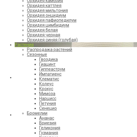
Орхидея камбрия
Орхидея каттлея
Орхидея мильтония
Орхидея онцидиум
Орхидея пафиопедилум
Орхидея цимбидиум
Орхидея белая
Орхидея черная
Орхидея синяя (голубая)
Растения
Распродажа растений
Сезонные
Гвоздика
Гиацинт
Гиппеаструм
Импатиенс
Клематис
Колеус
Нолина в Lechuza Puro Color 20
Крокус
Мимоза
2164 руб
Нарцисс
×
Петуния
Сенецио
Бромелии
Ананас
Вриезия
Нолина штамбовая 40/12
Геликония
Гузмания
1120 руб