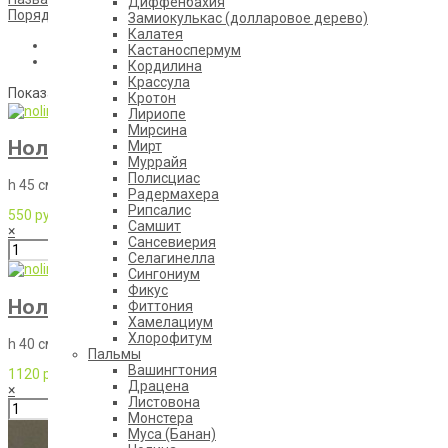
Диффенбахия
Порядок
Замиокулькас (долларовое дерево)
Калатея
Кастаноспермум
Кордилина
Крассула
Показано 1 - 4 из 4
Кротон
Лириопе
Мирсина
Нолина 45/12
Мирт
Муррайя
Полисциас
h 45 см d 12 см
Радермахера
Рипсалис
550 руб
Самшит
×
Сансевиерия
Селагинелла
Сингониум
Фикус
Нолина штамбовая 40/12
Фиттония
Хамелациум
Хлорофитум
h 40 см d 12 см
Пальмы
Вашингтония
1120 руб
Драцена
×
Листовона
Монстера
Муса (Банан)