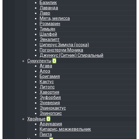
Базилик
Лаванда
Лавр
Мята, мелисса
Розмарин
Тимьян
Шалфей
Эвкалипт
Циперус Зимула (осока)
Погонотерум Моника
Джункус (Ситник) Спиральный
Суккуленты
Агава
Алоэ
Бригамия
Кактус
Литопс
Хавортия
Эуфорбия
Эхеверия
Эхинокактус
Эхинопсис
Хвойные
Араукария
Кипарис, можжевельник
Пихта