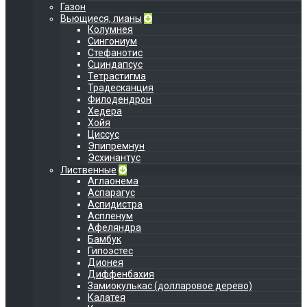
Газон
Вьющиеся, лианы
Колумнея
Сингониум
Стефанотис
Сциндапсус
Тетрастигма
Традесканция
Филодендрон
Хедера
Хойя
Циссус
Эпипремнун
Эсхинантус
Лиственные
Аглаонема
Аспарагус
Аспидистра
Аспленум
Афеляндра
Бамбук
Гипоэстес
Дионея
Диффенбахия
Замиокулькас (долларовое дерево)
Калатея