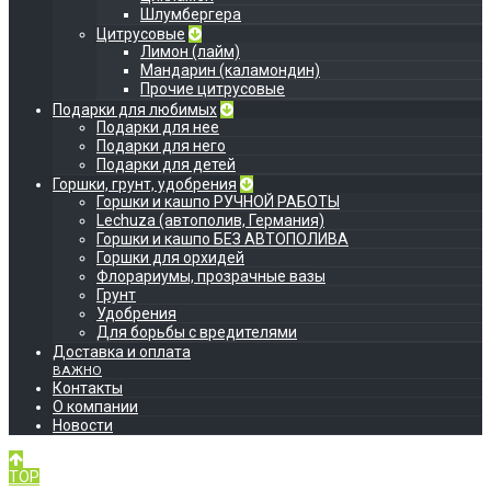
Шлумбергера
Цитрусовые
Лимон (лайм)
Мандарин (каламондин)
Прочие цитрусовые
Подарки для любимых
Подарки для нее
Подарки для него
Подарки для детей
Горшки, грунт, удобрения
Горшки и кашпо РУЧНОЙ РАБОТЫ
Lechuza (автополив, Германия)
Горшки и кашпо БЕЗ АВТОПОЛИВА
Горшки для орхидей
Флорариумы, прозрачные вазы
Грунт
Удобрения
Для борьбы с вредителями
Доставка и оплата
ВАЖНО
Контакты
О компании
Новости
TOP