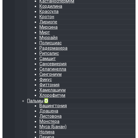
Кастаноспермум
Кордилина
Крассула
Кротон
Лириопе
Мирсина
Мирт
Муррайя
Полисциас
Радермахера
Рипсалис
Самшит
Сансевиерия
Селагинелла
Сингониум
Фикус
Фиттония
Хамелациум
Хлорофитум
Пальмы
Вашингтония
Драцена
Листовона
Монстера
Муса (Банан)
Нолина
Пахира