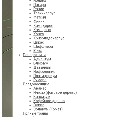
Нолина
Пахира
Рапис
Трахикарпус
Фатсия
Финик
Хамедорея
Хамеропс
Ховея
Хризолидокарпус
Цикас
Шеффлера
Юкка
Папоротники
Адиантум
Блехнум
Даваллия
Нефролепис
Платицериум
Румора
Плодоносящие
Ананас
Инжир (фиговое дерево)
Капсикум
Кофейное дерево
Олива
Соланум (Томат)
Пряные травы