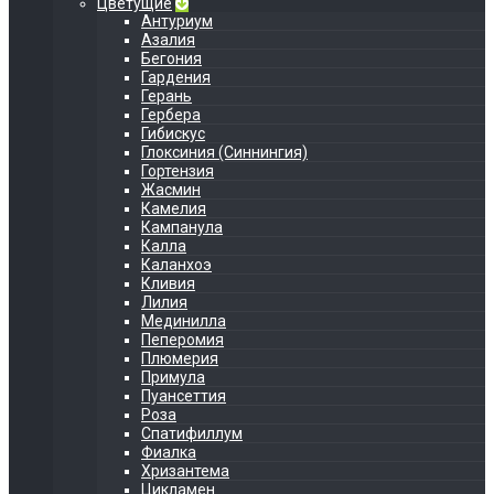
Цветущие
Антуриум
Азалия
Бегония
Гардения
Герань
Гербера
Гибискус
Глоксиния (Синнингия)
Гортензия
Жасмин
Камелия
Кампанула
Калла
Каланхоэ
Кливия
Лилия
Мединилла
Пеперомия
Плюмерия
Примула
Пуансеттия
Роза
Спатифиллум
Фиалка
Хризантема
Цикламен