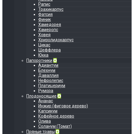
Рапис
Трахикарпус
Фатсия
Финик
Хамедорея
Хамеропс
Ховея
Хризолидокарпус
Цикас
Шеффлера
Юкка
Папоротники
Адиантум
Блехнум
Даваллия
Нефролепис
Платицериум
Румора
Плодоносящие
Ананас
Инжир (фиговое дерево)
Капсикум
Кофейное дерево
Олива
Соланум (Томат)
Пряные травы