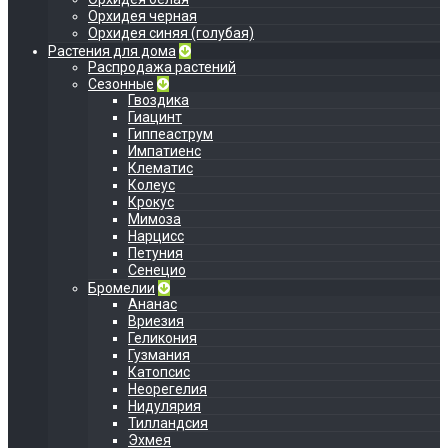
Орхидея черная
Орхидея синяя (голубая)
Растения для дома
Распродажа растений
Сезонные
Гвоздика
Гиацинт
Гиппеаструм
Импатиенс
Клематис
Колеус
Крокус
Мимоза
Нарцисс
Петуния
Сенецио
Бромелии
Ананас
Вриезия
Геликония
Гузмания
Катопсис
Неорегелия
Нидулярия
Тилландсия
Эхмея