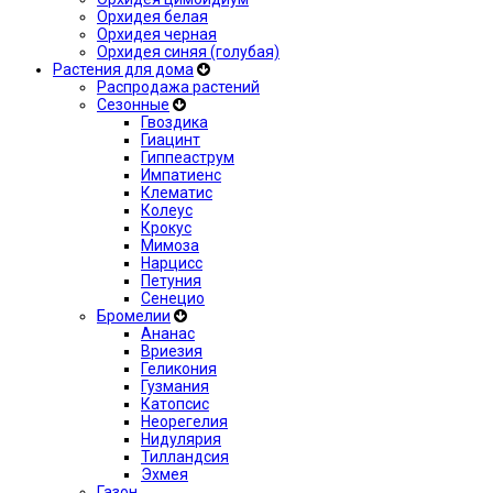
Орхидея белая
Орхидея черная
Орхидея синяя (голубая)
Растения для дома
Распродажа растений
Сезонные
Гвоздика
Гиацинт
Гиппеаструм
Импатиенс
Клематис
Колеус
Крокус
Мимоза
Нарцисс
Петуния
Сенецио
Бромелии
Ананас
Вриезия
Геликония
Гузмания
Катопсис
Неорегелия
Нидулярия
Тилландсия
Эхмея
Газон