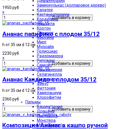
Диффенбахия
Замиокулькас (долларовое дерево)
1950 руб
Калатея
×
Кастаноспермум
Кордилина
Крассула
Кротон
Ананас пацифико с плодом 35/12
Лириопе
Мирсина
Мирт
h от 35 см d 12 см
Муррайя
Полисциас
2230 руб
Радермахера
×
Рипсалис
Самшит
Сансевиерия
Селагинелла
Ананас Кандидо с плодом 35/12
Сингониум
Фикус
Фиттония
h от 35 см d 12 см
Хамелациум
Хлорофитум
2360 руб
Пальмы
×
Вашингтония
Драцена
Листовона
Монстера
Композиция Ананас в кашпо ручной
Муса (Банан)