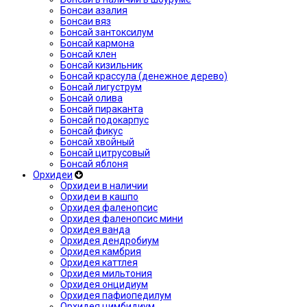
Бонсаи азалия
Бонсаи вяз
Бонсай зантоксилум
Бонсай кармона
Бонсай клен
Бонсай кизильник
Бонсай крассула (денежное дерево)
Бонсай лигуструм
Бонсай олива
Бонсай пираканта
Бонсай подокарпус
Бонсай фикус
Бонсай хвойный
Бонсай цитрусовый
Бонсай яблоня
Орхидеи
Орхидеи в наличии
Орхидеи в кашпо
Орхидея фаленопсис
Орхидея фаленопсис мини
Орхидея ванда
Орхидея дендробиум
Орхидея камбрия
Орхидея каттлея
Орхидея мильтония
Орхидея онцидиум
Орхидея пафиопедилум
Орхидея цимбидиум