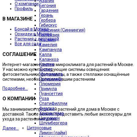
Азалия
О компании
Бегония
Профиль
Гардения
Герань
В МАГАЗИНЕ
Гербера
Гибискус
Бонсай в Москве
Глоксиния (Синнингия)
Орхидеи в Москве
Гортензия
Растения с доставкой
Жасмин
Все для сада
Камелия
Кампанула
СОГЛАШЕНИЕ
Калла
Каланхоэ
Кливия
Интернет-магазин систем микроклимата для растений в Москве.
Лилия
У нас можно купить следующие системы освещения:
Мединилла
фитосветильники, фитолампы, а также стеллажи оснащённые
Пеперомия
системами, необходимыми Вашим растениям
Плюмерия
Подробнее...
Примула
Пуансеттия
О КОМПАНИИ
Роза
Спатифиллум
Фиалка
Мы занимаемся продажей растений для дома в Москве с
Хризантема
доставкой. Также можем предоставить любые акссесуары для
Цикламен
ухода за растениями дома...
Шлумбергера
Цитрусовые
Далее...
Лимон (лайм)