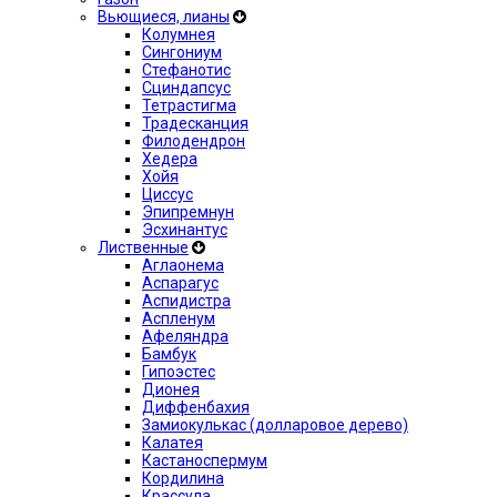
Вьющиеся, лианы
Колумнея
Сингониум
Стефанотис
Сциндапсус
Тетрастигма
Традесканция
Филодендрон
Хедера
Хойя
Циссус
Эпипремнун
Эсхинантус
Лиственные
Аглаонема
Аспарагус
Аспидистра
Аспленум
Афеляндра
Бамбук
Гипоэстес
Дионея
Диффенбахия
Замиокулькас (долларовое дерево)
Калатея
Кастаноспермум
Кордилина
Крассула