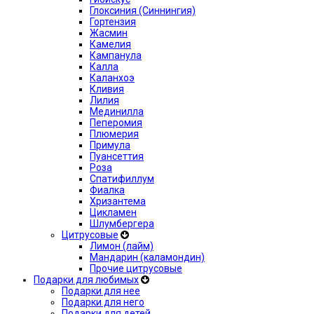
Глоксиния (Синнингия)
Гортензия
Жасмин
Камелия
Кампанула
Калла
Каланхоэ
Кливия
Лилия
Мединилла
Пеперомия
Плюмерия
Примула
Пуансеттия
Роза
Спатифиллум
Фиалка
Хризантема
Цикламен
Шлумбергера
Цитрусовые
Лимон (лайм)
Мандарин (каламондин)
Прочие цитрусовые
Подарки для любимых
Подарки для нее
Подарки для него
Подарки для детей