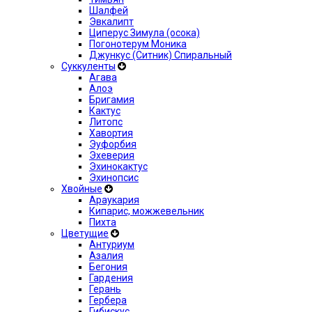
Шалфей
Эвкалипт
Циперус Зимула (осока)
Погонотерум Моника
Джункус (Ситник) Спиральный
Суккуленты
Агава
Алоэ
Бригамия
Кактус
Литопс
Хавортия
Эуфорбия
Эхеверия
Эхинокактус
Эхинопсис
Хвойные
Араукария
Кипарис, можжевельник
Пихта
Цветущие
Антуриум
Азалия
Бегония
Гардения
Герань
Гербера
Гибискус