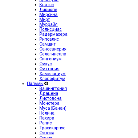
Кротон
Лириопе
Мирсина
Мирт
Муррайя
Полисциас
Радермахера
Рипсалис
Самшит
Сансевиерия
Селагинелла
Сингониум
Фикус
Фиттония
Хамелациум
Хлорофитум
Пальмы
Вашингтония
Драцена
Листовона
Монстера
Муса (Банан)
Нолина
Пахира
Рапис
Трахикарпус
Фатсия
Финик