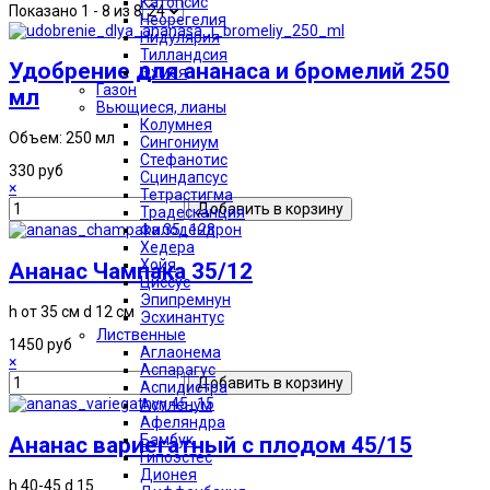
Катопсис
Показано 1 - 8 из 8
Неорегелия
Нидулярия
Тилландсия
Удобрение для ананаса и бромелий 250
Эхмея
Газон
мл
Вьющиеся, лианы
Колумнея
Объем: 250 мл
Сингониум
Стефанотис
330 руб
Сциндапсус
×
Тетрастигма
Традесканция
Филодендрон
Хедера
Хойя
Ананас Чампака 35/12
Циссус
Эпипремнун
h от 35 см d 12 см
Эсхинантус
Лиственные
1450 руб
Аглаонема
×
Аспарагус
Аспидистра
Аспленум
Афеляндра
Бамбук
Ананас вариегатный с плодом 45/15
Гипоэстес
Дионея
h 40-45 d 15