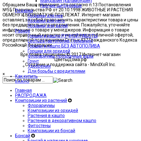
Мандарин (каламондин)
Обращаем Ваше внимание, что согласно п.13 Постановления
Прочие цитрусовые
№55 Правительства РФ от 20.10.1998 ЖИВОТНЫЕ И РАСТЕНИЯ
Подарки
ОБМЕНУ И ВОЗВРАТУ НЕ ПОДЛЕЖАТ. Интернет-магазин
Подарки для нее
оставляет за собой право менять характеристики товара и цены
Подарки для него
без предварительного уведомления. Пожалуйста, уточняйте
Подарки для детей
информацию о товаре у менеджеров. Информация о товаре
Разное
носит справочный характер и не является публичной офертой,
Горшки и кашпо РУЧНОЙ РАБОТЫ
определяемой положениями Статьи 437 Гражданского Кодекса
Lechuza (автополив, Германия)
Российской Федерации.
Горшки и кашпо БЕЗ АВТОПОЛИВА
Горшки для орхидей
Все права защищены © 2017 Интернет-магазин
Флорариумы, прозрачные вазы
"ЦветыДома.рф"
Грунт
Создание и поддержка сайта - MindXoR Inc.
Удобрения
Для борьбы с вредителями
×
Как купить
ВАЖНО
Главная
РАСПРОДАЖА
Композиции из растений
Флорариумы
Композиции из орхидей
Растения в кашпо
Растения в декоративном кашпо
Фитостены
Композиции из бонсай
Бонсай
Бонсай в наличии в шоуруме