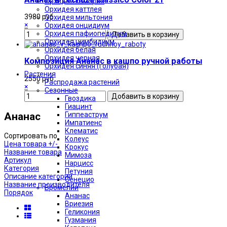
Орхидея камбрия
Орхидея каттлея
3980 руб
Орхидея мильтония
×
Орхидея онцидиум
Орхидея пафиопедилум
Орхидея цимбидиум
Орхидея белая
Орхидея черная
Композиция Ананас в кашпо ручной работы
Орхидея синяя (голубая)
Растения
2550 руб
Распродажа растений
×
Сезонные
Гвоздика
Гиацинт
Гиппеаструм
Ананас
Импатиенс
Клематис
Сортировать по
Колеус
Цена товара +/-
Крокус
Название товара
Мимоза
Артикул
Нарцисс
Категория
Петуния
Описание категории
Сенецио
Название производителя
Бромелии
Порядок
Ананас
Вриезия
Геликония
Гузмания