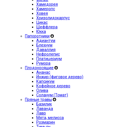
Хамедорея
Хамеропс
Ховея
Хризолидокарпус
Цикас
Шеффлера
Юкка
Папоротники
Адиантум
Блехнум
Даваллия
Нефролепис
Платицериум
Румора
Плодоносящие
Ананас
Инжир (фиговое дерево)
Капсикум
Кофейное дерево
Олива
Соланум (Томат)
Пряные травы
Базилик
Лаванда
Лавр
Мята, мелисса
Розмарин
Тимьян