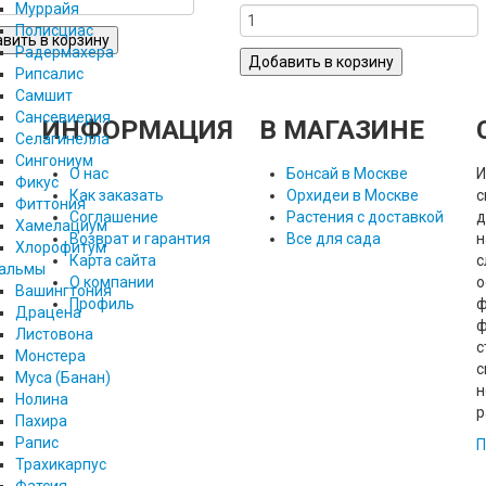
Муррайя
Полисциас
Радермахера
Рипсалис
Самшит
Сансевиерия
ИНФОРМАЦИЯ
В МАГАЗИНЕ
Селагинелла
Сингониум
О нас
Бонсай в Москве
И
Фикус
Как заказать
Орхидеи в Москве
с
Фиттония
Соглашение
Растения с доставкой
д
Хамелациум
Возврат и гарантия
Все для сада
н
Хлорофитум
Карта сайта
с
альмы
О компании
о
Вашингтония
Профиль
ф
Драцена
ф
Листовона
с
Монстера
с
Муса (Банан)
н
Нолина
р
Пахира
Рапис
П
Трахикарпус