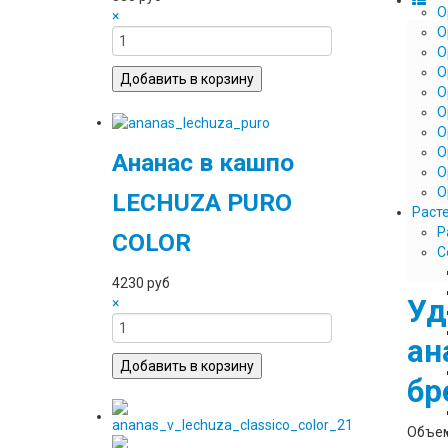
О
×
О
О
О
О
О
О
О
Ананас в кашпо
О
О
LECHUZA PURO
Раст
Р
COLOR
С
4230 руб
Уд
×
ан
бр
Объем