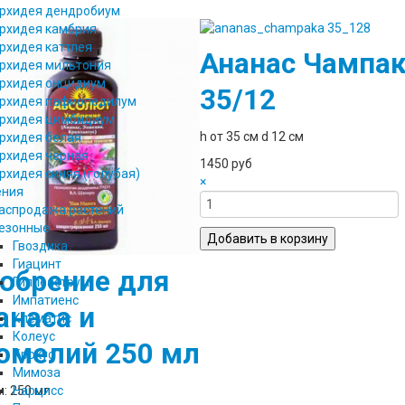
рхидея дендробиум
рхидея камбрия
рхидея каттлея
Ананас Чампа
рхидея мильтония
рхидея онцидиум
35/12
рхидея пафиопедилум
рхидея цимбидиум
h от 35 см d 12 см
рхидея белая
рхидея черная
1450 руб
рхидея синяя (голубая)
×
ения
аспродажа растений
езонные
Гвоздика
Гиацинт
обрение для
Гиппеаструм
Импатиенс
анаса и
Клематис
Колеус
омелий 250 мл
Крокус
Мимоза
Нарцисс
: 250 мл