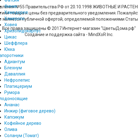
Фатсия
Финик
новления №55 Правительства РФ от 20.10.1998 ЖИВОТНЫЕ И РАСТ
Хамедорея
стики товара и цены без предварительного уведомления. Пожалуй
Хамеропс
не является публичной офертой, определяемой положениями Стать
Ховея
Все права защищены © 2017 Интернет-магазин "ЦветыДома.рф"
Хризолидокарпус
Создание и поддержка сайта - MindXoR Inc.
Цикас
Шеффлера
Юкка
апоротники
Адиантум
Блехнум
Даваллия
Нефролепис
Платицериум
Румора
лодоносящие
Ананас
Инжир (фиговое дерево)
Капсикум
Кофейное дерево
Олива
Соланум (Томат)