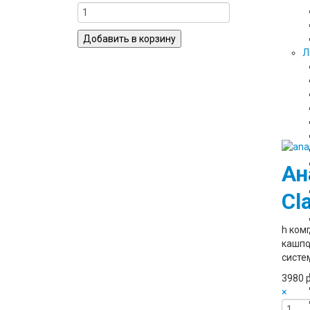
Л
Ан
Cl
h ком
кашпо
систе
3980 
×