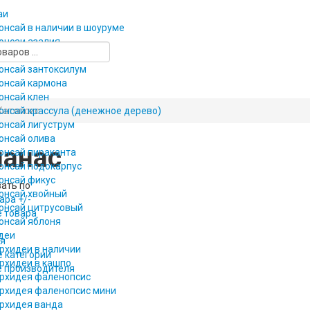
аи
онсай в наличии в шоуруме
онсаи азалия
онсаи вяз
онсай зантоксилум
онсай кармона
онсай клен
онсай крассула (денежное дерево)
Катопсис
онсай лигуструм
онсай олива
нанас
онсай пираканта
онсай подокарпус
онсай фикус
ать по
онсай хвойный
ара +/-
онсай цитрусовый
 товара
онсай яблоня
деи
ия
рхидеи в наличии
 категории
рхидеи в кашпо
е производителя
рхидея фаленопсис
рхидея фаленопсис мини
рхидея ванда