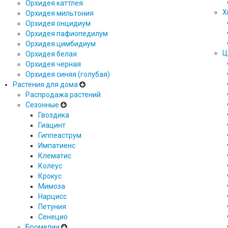
Орхидея каттлея
Х
Орхидея мильтония
Орхидея онцидиум
Орхидея пафиопедилум
Орхидея цимбидиум
Ц
Орхидея белая
Орхидея черная
Орхидея синяя (голубая)
Растения для дома
Распродажа растений
Сезонные
Гвоздика
Гиацинт
Гиппеаструм
Импатиенс
Клематис
Колеус
Крокус
Мимоза
Нарцисс
Петуния
Сенецио
Бромелии