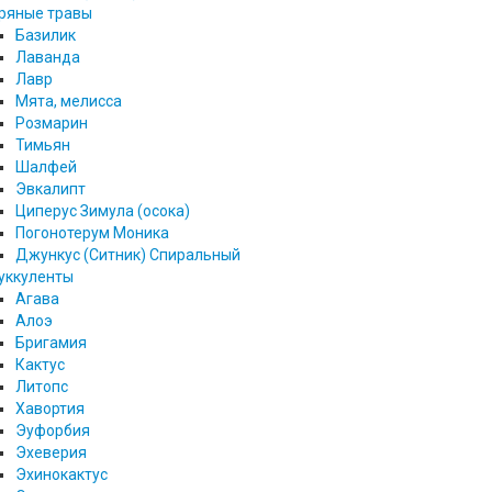
ряные травы
Базилик
Лаванда
Лавр
Мята, мелисса
Розмарин
Тимьян
Шалфей
Эвкалипт
Циперус Зимула (осока)
Погонотерум Моника
Джункус (Ситник) Спиральный
уккуленты
Агава
Алоэ
Бригамия
Кактус
Литопс
Хавортия
Эуфорбия
Эхеверия
Эхинокактус