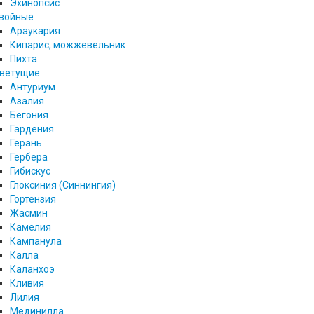
Эхинопсис
войные
Араукария
Кипарис, можжевельник
Пихта
ветущие
Антуриум
Азалия
Бегония
Гардения
Герань
Гербера
Гибискус
Глоксиния (Синнингия)
Гортензия
Жасмин
Камелия
Кампанула
Калла
Каланхоэ
Кливия
Лилия
Мединилла