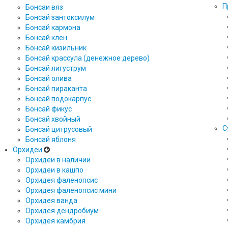
П
Бонсаи вяз
Бонсай зантоксилум
Бонсай кармона
Бонсай клен
Бонсай кизильник
Бонсай крассула (денежное дерево)
Бонсай лигуструм
Бонсай олива
Бонсай пираканта
Бонсай подокарпус
Бонсай фикус
Бонсай хвойный
С
Бонсай цитрусовый
Бонсай яблоня
Орхидеи
Орхидеи в наличии
Орхидеи в кашпо
Орхидея фаленопсис
Орхидея фаленопсис мини
Орхидея ванда
Орхидея дендробиум
Орхидея камбрия