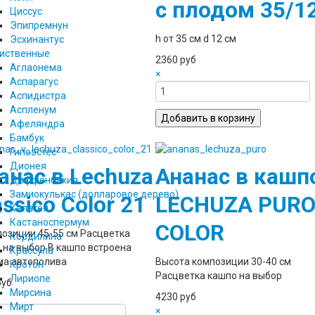
с плодом 35/1
Циссус
Эпипремнун
h от 35 см d 12 см
Эсхинантус
иственные
2360 руб
Аглаонема
×
Аспарагус
Аспидистра
Аспленум
Афеляндра
Бамбук
Гипоэстес
Дионея
анас в Lechuza
Ананас в кашп
Диффенбахия
Замиокулькас (долларовое дерево)
assico Color 21
LECHUZA PUR
Калатея
Кастаноспермум
COLOR
позиции 45-55 см Расцветка
Кордилина
 на выбор В кашпо встроена
Крассула
ма автополива
Высота композиции 30-40 см
Кротон
Расцветка кашпо на выбор
Лириопе
руб
Мирсина
4230 руб
Мирт
×