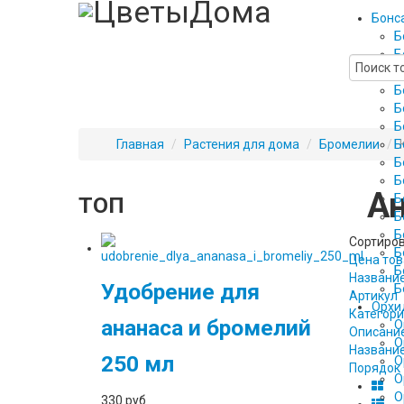
Бонс
Б
Б
Б
Б
Б
Б
Главная
/
Растения для дома
/
Бромелии
/
Б
Б
Б
А
Б
ТОП
Б
Б
Сортиров
Б
Цена тов
Б
Название
Удобрение для
Б
Артикул
Орхи
Категор
ананаса и бромелий
О
Описание
О
Названи
250 мл
О
Порядок
О
О
330 руб