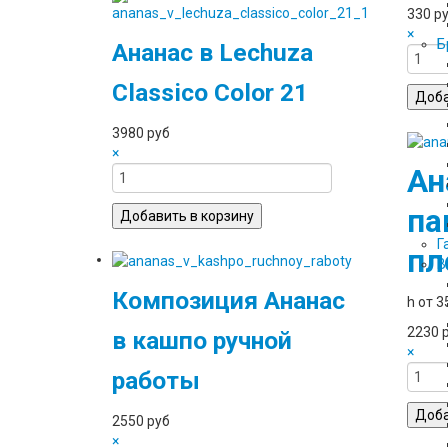
330 р
×
Б
Ананас в Lechuza
Classico Color 21
3980 руб
×
Ан
па
Г
пл
В
Композиция Ананас
h от 3
2230 
в кашпо ручной
×
работы
2550 руб
×