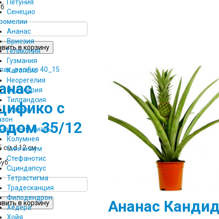
Петуния
уб
Сенецио
ромелии
Ананас
Вриезия
Геликония
Гузмания
Катопсис
Неорегелия
анас
Нидулярия
Тилландсия
цифико с
Эхмея
азон
одом 35/12
ьющиеся, лианы
Колумнея
5 см d 12 см
Сингониум
Стефанотис
руб
Сциндапсус
Тетрастигма
Традесканция
Филодендрон
Ананас Канди
Хедера
Хойя