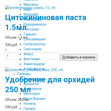
Мирсина
Мирт
Муррайя
Цитокининовая паста
Полисциас
Радермахера
1.5мл
Рипсалис
Самшит
Объем: 1,5 мл
Сансевиерия
Селагинелла
330 руб
Сингониум
×
Фикус
Фиттония
Хамелациум
Хлорофитум
Пальмы
Удобрение для орхидей
Вашингтония
Драцена
250 мл
Листовона
Монстера
Муса (Банан)
Объем: 250 мл
Нолина
330 руб
Пахира