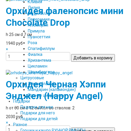
Кливия
Лилия
Орхидея фаленопсис мини
Мединилла
Пеперомия
Chocolate Drop
Плюмерия
Примула
h 25 см d 7 см
Пуансеттия
Роза
1940 руб
Спатифиллум
×
Фиалка
Хризантема
Цикламен
Шлумбергера
Цитрусовые
Орхидея Черная Хэппи
Лимон (лайм)
Мандарин (каламондин)
Энджел (Happy Angel)
Прочие цитрусовые
Подарки
Подарки для нее
h от 60 см d 12 см Кол-во стволов: 2
Подарки для него
2030 руб
Подарки для детей
×
Разное
Горшки и кашпо РУЧНОЙ РАБОТЫ