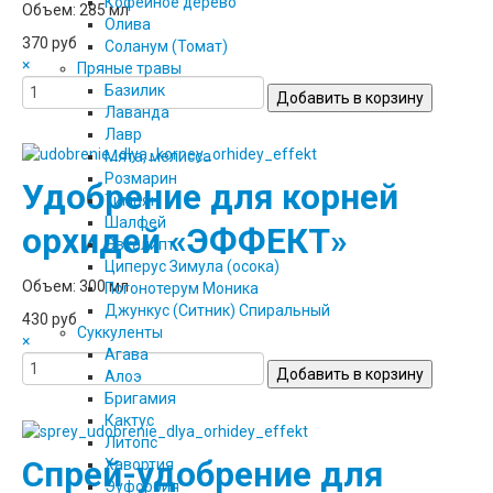
Кофейное дерево
Объем: 285 мл
Олива
370 руб
Соланум (Томат)
×
Пряные травы
Базилик
Лаванда
Лавр
Мята, мелисса
Розмарин
Удобрение для корней
Тимьян
Шалфей
орхидей «ЭФФЕКТ»
Эвкалипт
Циперус Зимула (осока)
Объем: 300 мл
Погонотерум Моника
Джункус (Ситник) Спиральный
430 руб
Суккуленты
×
Агава
Алоэ
Бригамия
Кактус
Литопс
Спрей-удобрение для
Хавортия
Эуфорбия