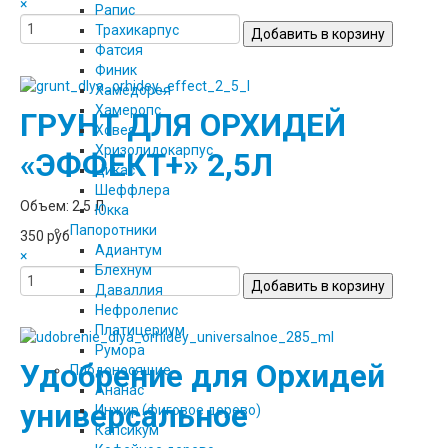
×
Рапис
Трахикарпус
Фатсия
Финик
Хамедорея
Хамеропс
ГРУНТ ДЛЯ ОРХИДЕЙ
Ховея
Хризолидокарпус
«ЭФФЕКТ+» 2,5Л
Цикас
Шеффлера
Объем: 2,5 Л
Юкка
Папоротники
350 руб
Адиантум
×
Блехнум
Даваллия
Нефролепис
Платицериум
Румора
Удобрение для Орхидей
Плодоносящие
Ананас
универсальное
Инжир (фиговое дерево)
Капсикум