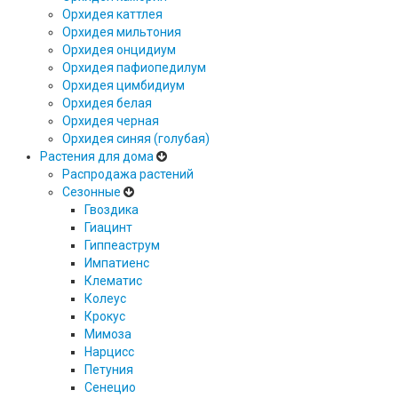
Орхидея каттлея
Орхидея мильтония
Орхидея онцидиум
Орхидея пафиопедилум
Орхидея цимбидиум
Орхидея белая
Орхидея черная
Орхидея синяя (голубая)
Растения для дома
Распродажа растений
Сезонные
Гвоздика
Гиацинт
Гиппеаструм
Импатиенс
Клематис
Колеус
Крокус
Мимоза
Нарцисс
Петуния
Сенецио