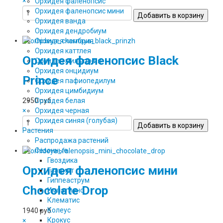
×
Орхидея фаленопсис
Орхидея фаленопсис мини
Орхидея ванда
Орхидея дендробиум
Орхидея камбрия
Орхидея каттлея
Орхидея фаленопсис Black
Орхидея мильтония
Орхидея онцидиум
Prince
Орхидея пафиопедилум
Орхидея цимбидиум
2950 руб
Орхидея белая
×
Орхидея черная
Орхидея синяя (голубая)
Растения
Распродажа растений
Сезонные
Гвоздика
Орхидея фаленопсис мини
Гиацинт
Гиппеаструм
Chocolate Drop
Импатиенс
Клематис
Колеус
1940 руб
Крокус
×