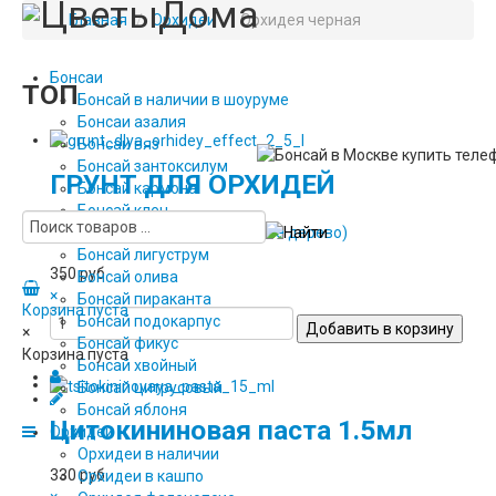
Главная
/
Орхидеи
/
Орхидея черная
Бонсаи
ТОП
Бонсай в наличии в шоуруме
Бонсаи азалия
Бонсаи вяз
Бонсай зантоксилум
ГРУНТ ДЛЯ ОРХИДЕЙ
Бонсай кармона
Бонсай клен
«ЭФФЕКТ+» 2,5Л
Бонсай крассула (денежное дерево)
Бонсай лигуструм
350 руб
Бонсай олива
×
Бонсай пираканта
Корзина пуста
Бонсай подокарпус
×
Бонсай фикус
Корзина пуста
Бонсай хвойный
Бонсай цитрусовый
Бонсай яблоня
Цитокининовая паста 1.5мл
Орхидеи
Орхидеи в наличии
330 руб
Орхидеи в кашпо