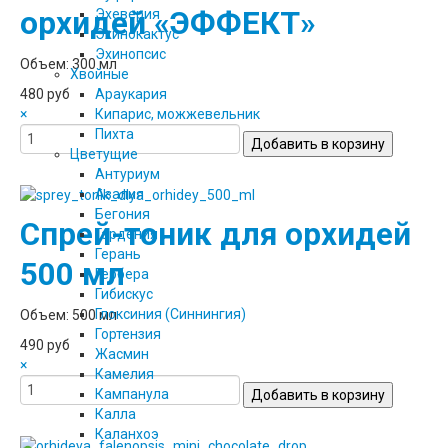
орхидей «ЭФФЕКТ»
Эхеверия
Эхинокактус
Эхинопсис
Объем: 300 мл
Хвойные
480 руб
Араукария
×
Кипарис, можжевельник
Пихта
Цветущие
Антуриум
Азалия
Бегония
Спрей-тоник для орхидей
Гардения
Герань
500 мл
Гербера
Гибискус
Глоксиния (Синнингия)
Объем: 500 мл
Гортензия
490 руб
Жасмин
×
Камелия
Кампанула
Калла
Каланхоэ