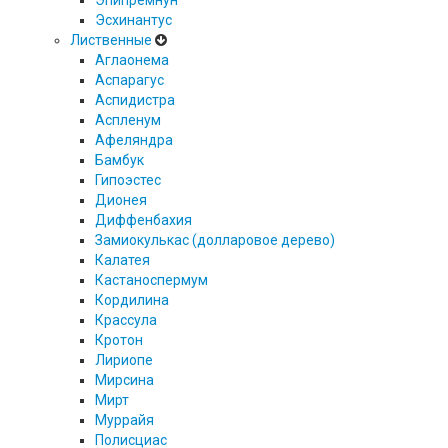
Эпипремнун
Эсхинантус
Лиственные
Аглаонема
Аспарагус
Аспидистра
Аспленум
Афеляндра
Бамбук
Гипоэстес
Дионея
Диффенбахия
Замиокулькас (долларовое дерево)
Калатея
Кастаноспермум
Кордилина
Крассула
Кротон
Лириопе
Мирсина
Мирт
Муррайя
Полисциас