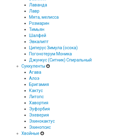
Лаванда
Лавр
Мята, мелисса
Розмарин
Тимьян
Шалфей
Эвкалипт
Циперус Зимула (осока)
Погонотерум Моника
Джункус (Ситник) Спиральный
Суккуленты
Агава
Алоэ
Бригамия
Кактус
Литопс
Хавортия
Эуфорбия
Эхеверия
Эхинокактус
Эхинопсис
Хвойные