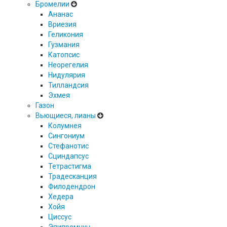
Бромелии
Ананас
Вриезия
Геликония
Гузмания
Катопсис
Неорегелия
Нидулярия
Тилландсия
Эхмея
Газон
Вьющиеся, лианы
Колумнея
Сингониум
Стефанотис
Сциндапсус
Тетрастигма
Традесканция
Филодендрон
Хедера
Хойя
Циссус