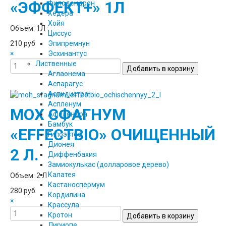
«ЭФФЕКТ+» 1Л
Филодендрон
Хедера
Хойя
Объем: 1Л
Циссус
Эпипремнун
210 руб
Эсхинантус
×
Лиственные
Аглаонема
Аспарагус
Аспидистра
Аспленум
МОХ СФАГНУМ
Афеляндра
Бамбук
«EFFECTBIO» ОЧИЩЕННЫЙ
Гипоэстес
Дионея
2 Л.
Диффенбахия
Замиокулькас (долларовое дерево)
Калатея
Объем: 2 Л
Кастаноспермум
280 руб
Кордилина
×
Крассула
Кротон
Лириопе