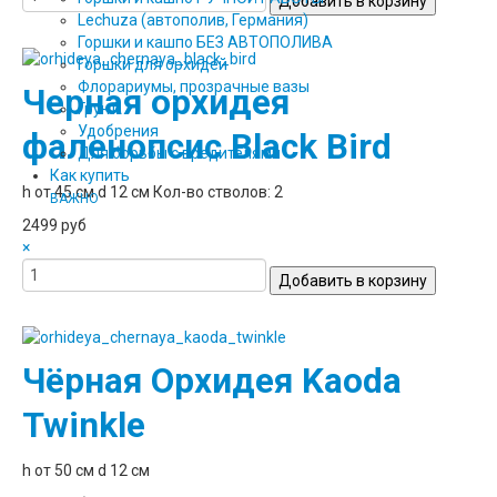
Lechuza (автополив, Германия)
Горшки и кашпо БЕЗ АВТОПОЛИВА
Горшки для орхидей
Флорариумы, прозрачные вазы
Черная орхидея
Грунт
Удобрения
фаленопсис Black Bird
Для борьбы с вредителями
Как купить
h от 45 см d 12 см Кол-во стволов: 2
ВАЖНО
2499 руб
×
Чёрная Орхидея Kaoda
Twinkle
h от 50 см d 12 см