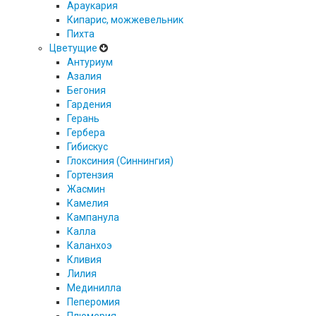
Араукария
Кипарис, можжевельник
Пихта
Цветущие
Антуриум
Азалия
Бегония
Гардения
Герань
Гербера
Гибискус
Глоксиния (Синнингия)
Гортензия
Жасмин
Камелия
Кампанула
Калла
Каланхоэ
Кливия
Лилия
Мединилла
Пеперомия