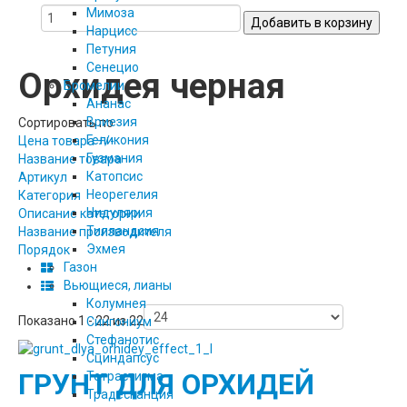
Мимоза
Нарцисс
Петуния
Сенецио
Орхидея черная
Бромелии
Ананас
Вриезия
Сортировать по
Геликония
Цена товара +/-
Гузмания
Название товара
Катопсис
Артикул
Неорегелия
Категория
Нидулярия
Описание категории
Тилландсия
Название производителя
Эхмея
Порядок
Газон
Вьющиеся, лианы
Колумнея
Показано 1 - 22 из 22
Сингониум
Стефанотис
Сциндапсус
ГРУНТ ДЛЯ ОРХИДЕЙ
Тетрастигма
Традесканция