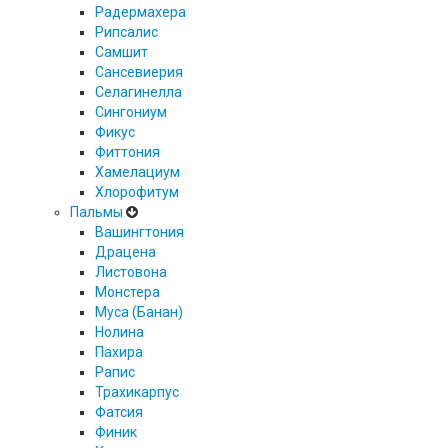
Радермахера
Рипсалис
Самшит
Сансевиерия
Селагинелла
Сингониум
Фикус
Фиттония
Хамелациум
Хлорофитум
Пальмы
Вашингтония
Драцена
Листовона
Монстера
Муса (Банан)
Нолина
Пахира
Рапис
Трахикарпус
Фатсия
Финик