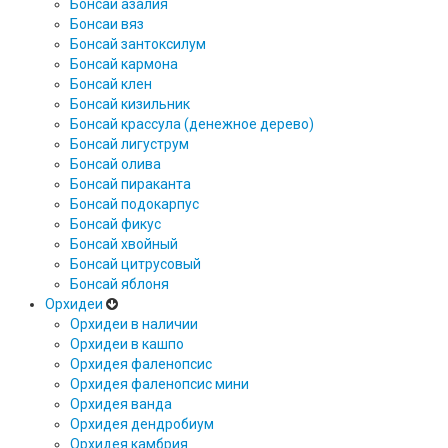
Бонсаи азалия
Бонсаи вяз
Бонсай зантоксилум
Бонсай кармона
Бонсай клен
Бонсай кизильник
Бонсай крассула (денежное дерево)
Бонсай лигуструм
Бонсай олива
Бонсай пираканта
Бонсай подокарпус
Бонсай фикус
Бонсай хвойный
Бонсай цитрусовый
Бонсай яблоня
Орхидеи
Орхидеи в наличии
Орхидеи в кашпо
Орхидея фаленопсис
Орхидея фаленопсис мини
Орхидея ванда
Орхидея дендробиум
Орхидея камбрия