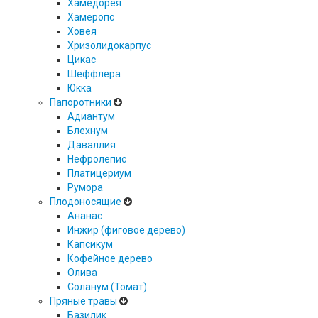
Хамедорея
Хамеропс
Ховея
Хризолидокарпус
Цикас
Шеффлера
Юкка
Папоротники
Адиантум
Блехнум
Даваллия
Нефролепис
Платицериум
Румора
Плодоносящие
Ананас
Инжир (фиговое дерево)
Капсикум
Кофейное дерево
Олива
Соланум (Томат)
Пряные травы
Базилик