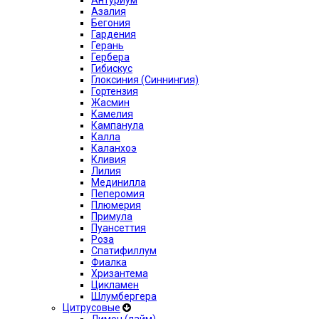
Антуриум
Азалия
Бегония
Гардения
Герань
Гербера
Гибискус
Глоксиния (Синнингия)
Гортензия
Жасмин
Камелия
Кампанула
Калла
Каланхоэ
Кливия
Лилия
Мединилла
Пеперомия
Плюмерия
Примула
Пуансеттия
Роза
Спатифиллум
Фиалка
Хризантема
Цикламен
Шлумбергера
Цитрусовые