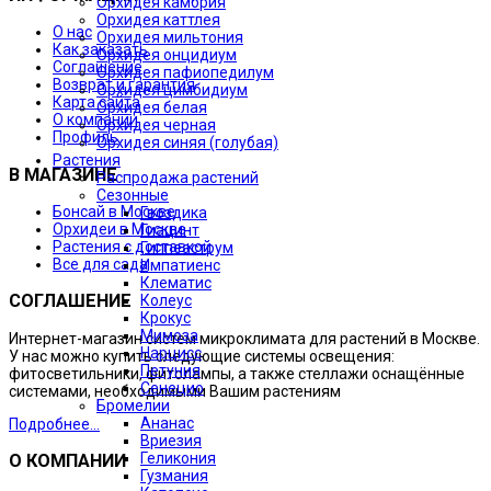
Орхидея камбрия
Орхидея каттлея
О нас
Орхидея мильтония
Как заказать
Орхидея онцидиум
Соглашение
Орхидея пафиопедилум
Возврат и гарантия
Орхидея цимбидиум
Карта сайта
Орхидея белая
О компании
Орхидея черная
Профиль
Орхидея синяя (голубая)
Растения
В МАГАЗИНЕ
Распродажа растений
Сезонные
Бонсай в Москве
Гвоздика
Орхидеи в Москве
Гиацинт
Растения с доставкой
Гиппеаструм
Все для сада
Импатиенс
Клематис
СОГЛАШЕНИЕ
Колеус
Крокус
Мимоза
Интернет-магазин систем микроклимата для растений в Москве.
Нарцисс
У нас можно купить следующие системы освещения:
Петуния
фитосветильники, фитолампы, а также стеллажи оснащённые
Сенецио
системами, необходимыми Вашим растениям
Бромелии
Ананас
Подробнее...
Вриезия
Геликония
О КОМПАНИИ
Гузмания