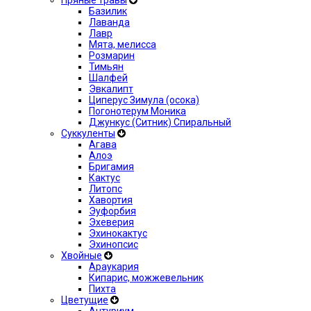
Пряные травы
Базилик
Лаванда
Лавр
Мята, мелисса
Розмарин
Тимьян
Шалфей
Эвкалипт
Циперус Зимула (осока)
Погонотерум Моника
Джункус (Ситник) Спиральный
Суккуленты
Агава
Алоэ
Бригамия
Кактус
Литопс
Хавортия
Эуфорбия
Эхеверия
Эхинокактус
Эхинопсис
Хвойные
Араукария
Кипарис, можжевельник
Пихта
Цветущие