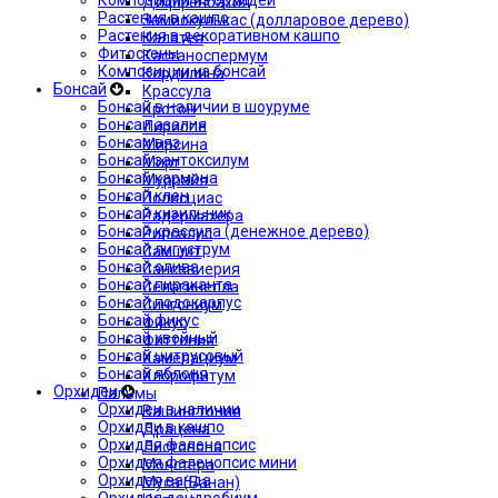
Композиции из орхидей
Диффенбахия
Растения в кашпо
Замиокулькас (долларовое дерево)
Растения в декоративном кашпо
Калатея
Фитостены
Кастаноспермум
Композиции из бонсай
Кордилина
Бонсай
Крассула
Бонсай в наличии в шоуруме
Кротон
Бонсаи азалия
Лириопе
Бонсаи вяз
Мирсина
Бонсай зантоксилум
Мирт
Бонсай кармона
Муррайя
Бонсай клен
Полисциас
Бонсай кизильник
Радермахера
Бонсай крассула (денежное дерево)
Рипсалис
Бонсай лигуструм
Самшит
Бонсай олива
Сансевиерия
Бонсай пираканта
Селагинелла
Бонсай подокарпус
Сингониум
Бонсай фикус
Фикус
Бонсай хвойный
Фиттония
Бонсай цитрусовый
Хамелациум
Бонсай яблоня
Хлорофитум
Орхидеи
Пальмы
Орхидеи в наличии
Вашингтония
Орхидеи в кашпо
Драцена
Орхидея фаленопсис
Листовона
Орхидея фаленопсис мини
Монстера
Орхидея ванда
Муса (Банан)