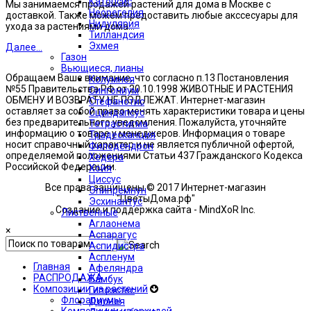
Катопсис
Мы занимаемся продажей растений для дома в Москве с
Неорегелия
доставкой. Также можем предоставить любые акссесуары для
Нидулярия
ухода за растениями дома...
Тилландсия
Эхмея
Далее...
Газон
Вьющиеся, лианы
Обращаем Ваше внимание, что согласно п.13 Постановления
Колумнея
№55 Правительства РФ от 20.10.1998 ЖИВОТНЫЕ И РАСТЕНИЯ
Сингониум
ОБМЕНУ И ВОЗВРАТУ НЕ ПОДЛЕЖАТ. Интернет-магазин
Стефанотис
оставляет за собой право менять характеристики товара и цены
Сциндапсус
без предварительного уведомления. Пожалуйста, уточняйте
Тетрастигма
информацию о товаре у менеджеров. Информация о товаре
Традесканция
носит справочный характер и не является публичной офертой,
Филодендрон
определяемой положениями Статьи 437 Гражданского Кодекса
Хедера
Российской Федерации.
Хойя
Циссус
Все права защищены © 2017 Интернет-магазин
Эпипремнун
"ЦветыДома.рф"
Эсхинантус
Создание и поддержка сайта - MindXoR Inc.
Лиственные
Аглаонема
×
Аспарагус
Аспидистра
Аспленум
Главная
Афеляндра
РАСПРОДАЖА
Бамбук
Композиции из растений
Гипоэстес
Флорариумы
Дионея