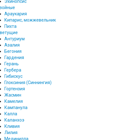
Эхинопсис
войные
Араукария
Кипарис, можжевельник
Пихта
ветущие
Антуриум
Азалия
Бегония
Гардения
Герань
Гербера
Гибискус
Глоксиния (Синнингия)
Гортензия
Жасмин
Камелия
Кампанула
Калла
Каланхоэ
Кливия
Лилия
Мединилла