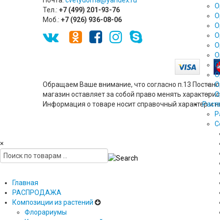
Почта:
cvetyd0ma@yandex.ru
О
Тел.:
+7 (499) 201-93-76
О
Моб.:
+7 (926) 936-08-06
О
О
О
О
О
О
Обращаем Ваше внимание, что согласно п.13 Поста
О
магазин оставляет за собой право менять характери
О
Информация о товаре носит справочный характер и 
Раст
Р
С
×
Главная
РАСПРОДАЖА
Композиции из растений
Флорариумы