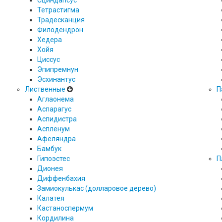
Сциндапсус
Тетрастигма
Традесканция
Филодендрон
Хедера
Хойя
Циссус
Эпипремнун
Эсхинантус
Лиственные
П
Аглаонема
Аспарагус
Аспидистра
Аспленум
Афеляндра
Бамбук
Гипоэстес
П
Дионея
Диффенбахия
Замиокулькас (долларовое дерево)
Калатея
Кастаноспермум
Кордилина