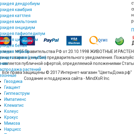
с
рхидея дендробиум
с
рхидея камбрия
н
рхидея каттлея
р
рхидея мильтония
рхидея онцидиум
П
рхидея пафиопедилум
рхидея цимбидиум
рхидея белая
новления №55 Правительства РФ от 20.10.1998 ЖИВОТНЫЕ И РАСТ
рхидея черная
стики товара и цены без предварительного уведомления. Пожалуй
рхидея синяя (голубая)
не является публичной офертой, определяемой положениями Стать
ения
аспродажа растений
Все права защищены © 2017 Интернет-магазин "ЦветыДома.рф"
езонные
Создание и поддержка сайта - MindXoR Inc.
Гвоздика
Гиацинт
Гиппеаструм
Импатиенс
Клематис
Колеус
Крокус
Мимоза
Нарцисс