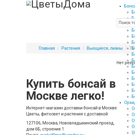
Бонс
Б
Б
Б
Б
Б
Б
Главная
/
Растения
/
Вьющиеся, лианы
/
Те
Б
Б
Б
Нет резу
Б
Б
Б
Купить бонсай в
Б
Б
Москве легко!
Б
Орхи
Интернет-магазин доставки бонсай в Москве
О
Цветы, фитосвет и растения с доставкой
О
О
127106, Москва, Нововладыкинский проезд,
О
дом 6Б, строение 1
О