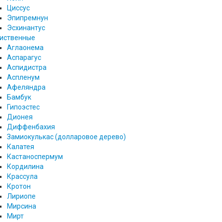
Циссус
Эпипремнун
Эсхинантус
иственные
Аглаонема
Аспарагус
Аспидистра
Аспленум
Афеляндра
Бамбук
Гипоэстес
Дионея
Диффенбахия
Замиокулькас (долларовое дерево)
Калатея
Кастаноспермум
Кордилина
Крассула
Кротон
Лириопе
Мирсина
Мирт