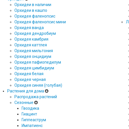
Орхидеи в наличии
Орхидеи в кашпо
Орхидея фаленопсис
Орхидея фаленопсис мини
Л
Орхидея ванда
Орхидея дендробиум
Орхидея камбрия
Орхидея каттлея
Орхидея мильтония
Орхидея онцидиум
Орхидея пафиопедилум
Орхидея цимбидиум
Орхидея белая
Орхидея черная
Орхидея синяя (голубая)
Растения для дома
Распродажа растений
Сезонные
Гвоздика
Гиацинт
Гиппеаструм
Импатиенс