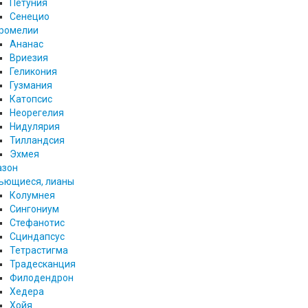
Петуния
Сенецио
ромелии
Ананас
Вриезия
Геликония
Гузмания
Катопсис
Неорегелия
Нидулярия
Тилландсия
Эхмея
азон
ьющиеся, лианы
Колумнея
Сингониум
Стефанотис
Сциндапсус
Тетрастигма
Традесканция
Филодендрон
Хедера
Хойя