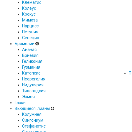
Клематис
Колеус
Крокус
Мимоза
Нарцисс
Петуния
Сенецио
Бромелии
Ананас
Вриезия
Геликония
Гузмания
Катопсис
П
Неорегелия
Нидулярия
Тилландсия
Эхмея
Газон
Вьющиеся, лианы
Колумнея
Сингониум
Стефанотис