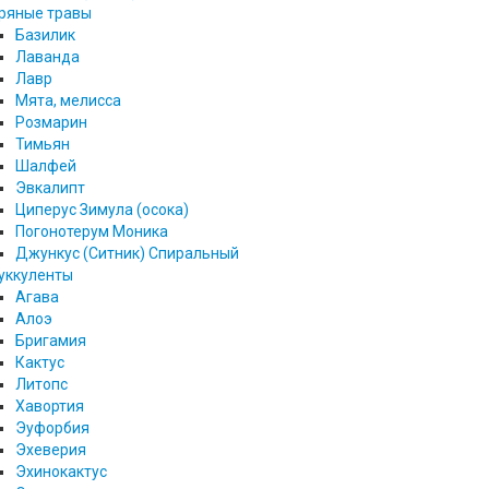
ряные травы
Базилик
Лаванда
Лавр
Мята, мелисса
Розмарин
Тимьян
Шалфей
Эвкалипт
Циперус Зимула (осока)
Погонотерум Моника
Джункус (Ситник) Спиральный
уккуленты
Агава
Алоэ
Бригамия
Кактус
Литопс
Хавортия
Эуфорбия
Эхеверия
Эхинокактус