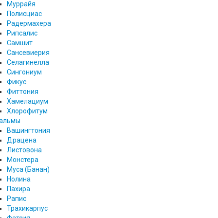
Муррайя
Полисциас
Радермахера
Рипсалис
Самшит
Сансевиерия
Селагинелла
Сингониум
Фикус
Фиттония
Хамелациум
Хлорофитум
альмы
Вашингтония
Драцена
Листовона
Монстера
Муса (Банан)
Нолина
Пахира
Рапис
Трахикарпус