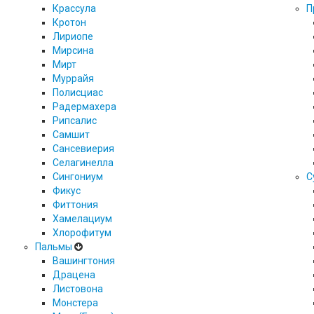
Крассула
П
Кротон
Лириопе
Мирсина
Мирт
Муррайя
Полисциас
Радермахера
Рипсалис
Самшит
Сансевиерия
Селагинелла
Сингониум
С
Фикус
Фиттония
Хамелациум
Хлорофитум
Пальмы
Вашингтония
Драцена
Листовона
Монстера