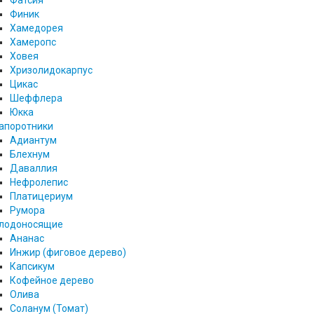
Фатсия
Финик
Хамедорея
Хамеропс
Ховея
Хризолидокарпус
Цикас
Шеффлера
Юкка
апоротники
Адиантум
Блехнум
Даваллия
Нефролепис
Платицериум
Румора
лодоносящие
Ананас
Инжир (фиговое дерево)
Капсикум
Кофейное дерево
Олива
Соланум (Томат)