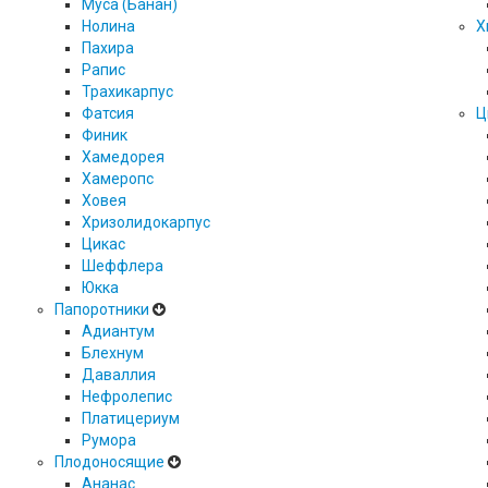
Муса (Банан)
Нолина
Х
Пахира
Рапис
Трахикарпус
Фатсия
Ц
Финик
Хамедорея
Хамеропс
Ховея
Хризолидокарпус
Цикас
Шеффлера
Юкка
Папоротники
Адиантум
Блехнум
Даваллия
Нефролепис
Платицериум
Румора
Плодоносящие
Ананас