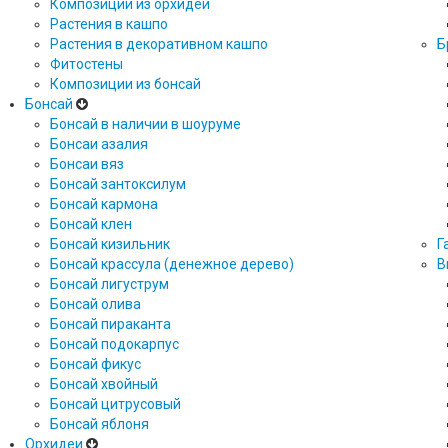
Композиции из орхидей
Растения в кашпо
Растения в декоративном кашпо
Б
Фитостены
Композиции из бонсай
Бонсай
Бонсай в наличии в шоуруме
Бонсаи азалия
Бонсаи вяз
Бонсай зантоксилум
Бонсай кармона
Бонсай клен
Бонсай кизильник
Г
Бонсай крассула (денежное дерево)
В
Бонсай лигуструм
Бонсай олива
Бонсай пираканта
Бонсай подокарпус
Бонсай фикус
Бонсай хвойный
Бонсай цитрусовый
Бонсай яблоня
Орхидеи