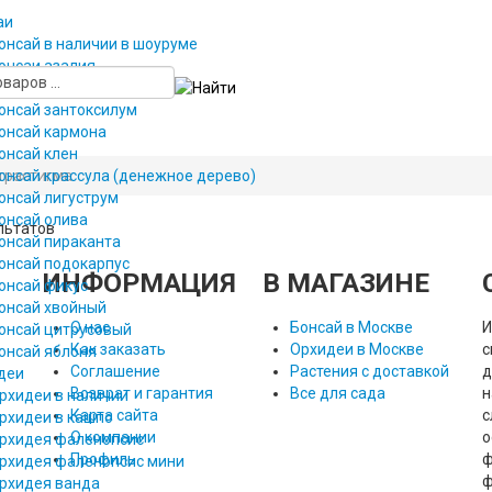
аи
онсай в наличии в шоуруме
онсаи азалия
онсаи вяз
онсай зантоксилум
онсай кармона
онсай клен
трастигма
онсай крассула (денежное дерево)
онсай лигуструм
онсай олива
льтатов
онсай пираканта
онсай подокарпус
ИНФОРМАЦИЯ
В МАГАЗИНЕ
онсай фикус
онсай хвойный
О нас
Бонсай в Москве
И
онсай цитрусовый
Как заказать
Орхидеи в Москве
с
онсай яблоня
Соглашение
Растения с доставкой
д
деи
Возврат и гарантия
Все для сада
н
рхидеи в наличии
Карта сайта
с
рхидеи в кашпо
О компании
о
рхидея фаленопсис
Профиль
ф
рхидея фаленопсис мини
ф
рхидея ванда