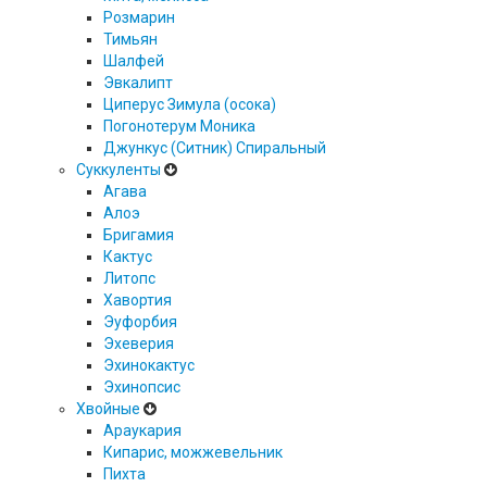
Розмарин
Тимьян
Шалфей
Эвкалипт
Циперус Зимула (осока)
Погонотерум Моника
Джункус (Ситник) Спиральный
Суккуленты
Агава
Алоэ
Бригамия
Кактус
Литопс
Хавортия
Эуфорбия
Эхеверия
Эхинокактус
Эхинопсис
Хвойные
Араукария
Кипарис, можжевельник
Пихта