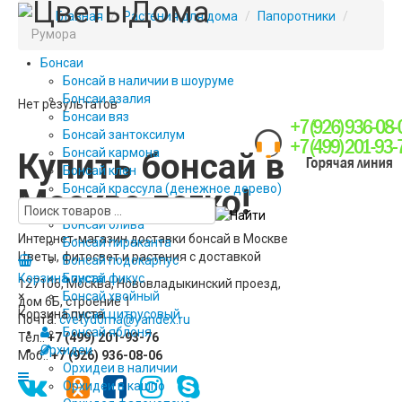
Главная
/
Растения для дома
/
Папоротники
/
Румора
Бонсаи
Бонсай в наличии в шоуруме
Бонсаи азалия
Нет результатов
Бонсаи вяз
Бонсай зантоксилум
Бонсай кармона
Купить бонсай в
Бонсай клен
Бонсай крассула (денежное дерево)
Москве легко!
Бонсай лигуструм
Бонсай олива
Интернет-магазин доставки бонсай в Москве
Бонсай пираканта
Цветы, фитосвет и растения с доставкой
Бонсай подокарпус
Корзина пуста
Бонсай фикус
127106, Москва, Нововладыкинский проезд,
×
Бонсай хвойный
дом 6Б, строение 1
Корзина пуста
Бонсай цитрусовый
Почта:
cvetyd0ma@yandex.ru
Бонсай яблоня
Тел.:
+7 (499) 201-93-76
Орхидеи
Моб.:
+7 (926) 936-08-06
Орхидеи в наличии
Орхидеи в кашпо