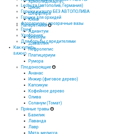
Хризолидокарпус
Lechuza (автополив, Германия)
Цикас
Горшки и кашпо БЕЗ АВТОПОЛИВА
Шеффлера
Горшки для орхидей
Юкка
Флорариумы, прозрачные вазы
Папоротники
Грунт
Адиантум
Удобрения
Блехнум
Для борьбы с вредителями
Даваллия
Как купить
Нефролепис
ВАЖНО
Платицериум
Румора
Плодоносящие
Ананас
Инжир (фиговое дерево)
Капсикум
Кофейное дерево
Олива
Соланум (Томат)
Пряные травы
Базилик
Лаванда
Лавр
Мята, мелисса