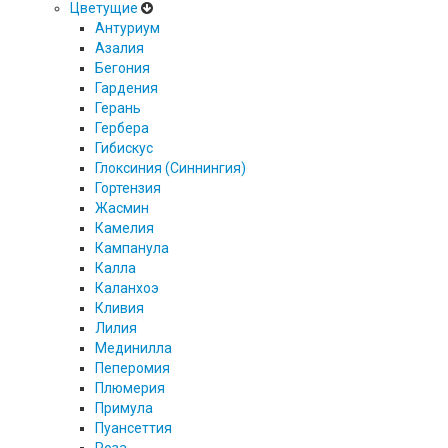
Цветущие
Антуриум
Азалия
Бегония
Гардения
Герань
Гербера
Гибискус
Глоксиния (Синнингия)
Гортензия
Жасмин
Камелия
Кампанула
Калла
Каланхоэ
Кливия
Лилия
Мединилла
Пеперомия
Плюмерия
Примула
Пуансеттия