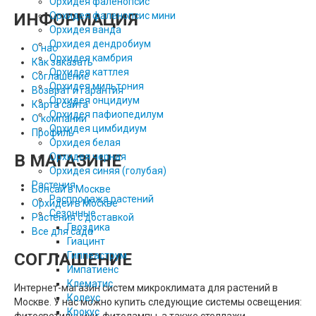
Орхидея фаленопсис
ИНФОРМАЦИЯ
Орхидея фаленопсис мини
Орхидея ванда
Орхидея дендробиум
О нас
Орхидея камбрия
Как заказать
Орхидея каттлея
Соглашение
Орхидея мильтония
Возврат и гарантия
Орхидея онцидиум
Карта сайта
Орхидея пафиопедилум
О компании
Орхидея цимбидиум
Профиль
Орхидея белая
В МАГАЗИНЕ
Орхидея черная
Орхидея синяя (голубая)
Растения
Бонсай в Москве
Распродажа растений
Орхидеи в Москве
Сезонные
Растения с доставкой
Гвоздика
Все для сада
Гиацинт
СОГЛАШЕНИЕ
Гиппеаструм
Импатиенс
Клематис
Интернет-магазин систем микроклимата для растений в
Колеус
Москве. У нас можно купить следующие системы освещения:
Крокус