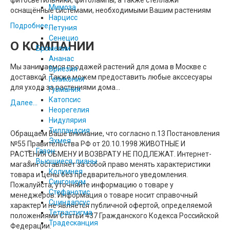
фитосветильники, фитолампы, а также стеллажи
Мимоза
оснащённые системами, необходимыми Вашим растениям
Нарцисс
Подробнее...
Петуния
Сенецио
О КОМПАНИИ
Бромелии
Ананас
Мы занимаемся продажей растений для дома в Москве с
Вриезия
доставкой. Также можем предоставить любые акссесуары
Геликония
для ухода за растениями дома...
Гузмания
Катопсис
Далее...
Неорегелия
Нидулярия
Тилландсия
Обращаем Ваше внимание, что согласно п.13 Постановления
Эхмея
№55 Правительства РФ от 20.10.1998 ЖИВОТНЫЕ И
Газон
РАСТЕНИЯ ОБМЕНУ И ВОЗВРАТУ НЕ ПОДЛЕЖАТ. Интернет-
Вьющиеся, лианы
магазин оставляет за собой право менять характеристики
Колумнея
товара и цены без предварительного уведомления.
Сингониум
Пожалуйста, уточняйте информацию о товаре у
Стефанотис
менеджеров. Информация о товаре носит справочный
Сциндапсус
характер и не является публичной офертой, определяемой
Тетрастигма
положениями Статьи 437 Гражданского Кодекса Российской
Традесканция
Федерации.