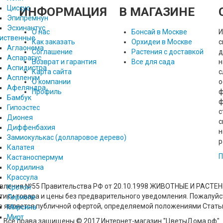
Циссус
ИНФОРМАЦИЯ
В МАГАЗИНЕ
Эпипремнун
Эсхинантус
О нас
Бонсай в Москве
И
иственные
Как заказать
Орхидеи в Москве
с
Аглаонема
Соглашение
Растения с доставкой
д
Аспарагус
Возврат и гарантия
Все для сада
н
Аспидистра
Карта сайта
с
Аспленум
О компании
о
Афеляндра
Профиль
ф
Бамбук
ф
Гипоэстес
с
Дионея
с
Диффенбахия
н
Замиокулькас (долларовое дерево)
р
Калатея
П
Кастаноспермум
Кордилина
Крассула
новления №55 Правительства РФ от 20.10.1998 ЖИВОТНЫЕ И РАСТ
Кротон
стики товара и цены без предварительного уведомления. Пожалуй
Лириопе
не является публичной офертой, определяемой положениями Стать
Мирсина
Мирт
Все права защищены © 2017 Интернет-магазин "ЦветыДома.рф"