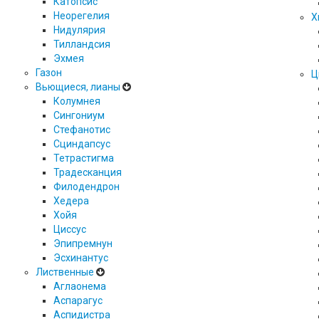
Катопсис
Неорегелия
Х
Нидулярия
Тилландсия
Эхмея
Газон
Ц
Вьющиеся, лианы
Колумнея
Сингониум
Стефанотис
Сциндапсус
Тетрастигма
Традесканция
Филодендрон
Хедера
Хойя
Циссус
Эпипремнун
Эсхинантус
Лиственные
Аглаонема
Аспарагус
Аспидистра