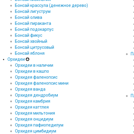
Бонсай крассула (денежное дерево)
Бонсай лигуструм
Бонсай олива
Бонсай пираканта
Бонсай подокарпус
Бонсай фикус
Бонсай хвойный
Бонсай цитрусовый
Бонсай яблоня
П
Орхидеи
Орхидеи в наличии
Орхидеи в кашпо
Орхидея фаленопсис
Орхидея фаленопсис мини
Орхидея ванда
Орхидея дендробиум
П
Орхидея камбрия
Орхидея каттлея
Орхидея мильтония
Орхидея онцидиум
Орхидея пафиопедилум
Орхидея цимбидиум