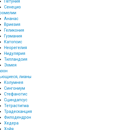
Петуния
Сенецио
ромелии
Ананас
Вриезия
Геликония
Гузмания
Катопсис
Неорегелия
Нидулярия
Тилландсия
Эхмея
азон
ьющиеся, лианы
Колумнея
Сингониум
Стефанотис
Сциндапсус
Тетрастигма
Традесканция
Филодендрон
Хедера
Хойя