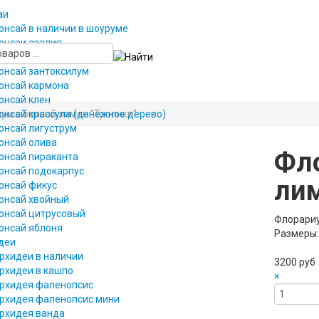
аи
онсай в наличии в шоуруме
онсаи азалия
онсаи вяз
онсай зантоксилум
онсай кармона
онсай клен
ум с бонсай лимон "Тропики"
онсай крассула (денежное дерево)
онсай лигуструм
онсай олива
Фл
онсай пираканта
онсай подокарпус
лим
онсай фикус
онсай хвойный
онсай цитрусовый
Флорариу
онсай яблоня
Размеры:
деи
рхидеи в наличии
3200 руб
рхидеи в кашпо
×
рхидея фаленопсис
рхидея фаленопсис мини
рхидея ванда