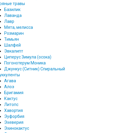
ряные травы
Базилик
Лаванда
Лавр
Мята, мелисса
Розмарин
Тимьян
Шалфей
Эвкалипт
Циперус Зимула (осока)
Погонотерум Моника
Джункус (Ситник) Спиральный
уккуленты
Агава
Алоэ
Бригамия
Кактус
Литопс
Хавортия
Эуфорбия
Эхеверия
Эхинокактус