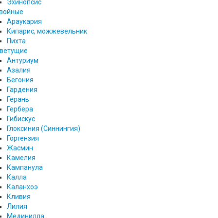
Эхинопсис
войные
Араукария
Кипарис, можжевельник
Пихта
ветущие
Антуриум
Азалия
Бегония
Гардения
Герань
Гербера
Гибискус
Глоксиния (Синнингия)
Гортензия
Жасмин
Камелия
Кампанула
Калла
Каланхоэ
Кливия
Лилия
Мединилла