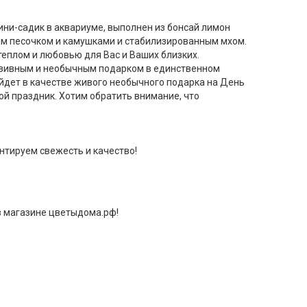
ни-садик в аквариуме, выполнен из бонсай лимон
ым песочком и камушками и стабилизированным мхом.
теплом и любовью для Вас и Ваших близких.
люзивным и необычным подарком в единственном
ойдет в качестве живого необычного подарка на День
гой праздник. Хотим обратить внимание, что
нтируем свежесть и качество!
в магазине цветыдома.рф!