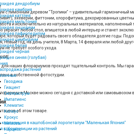
рхидея дендробиум
е
рхидея камбрия
м с лимонным деревом "Тропики" – удивительный гармоничный ми
рхидея каттлея
ривит), эхеверии, фиттонии, хлорофитума, декорированных цветн
рхидея мильтония
абота и исключительно из натуральных материалов, наполненный 
рхидея онцидиум
о украсит любой стол, впишется в любой интерьер и станет экск
рхидея пафиопедилум
ре, который будет радовать своего обладателя долгие годы. Под
рхидея цимбидиум
, Новый год, на день учителя, 8 Марта, 14 февраля или любой дру
рхидея белая
м не требует особого ухода.
рхидея черная
АНИЕ
рхидея синяя (голубая)
ения
 для наших флорариумов проходят тщательный контроль. Мы гара
аспродажа растений
лано в собственной фотостудии.
езонные
Гвоздика
Гиацинт
лорариум в Москве можно сегодня с доставкой или самовывозом 
Гиппеаструм
Импатиенс
ии
Клематис
отзывов об этом товаре.
Колеус
Крокус
 композиция в кашпо
Бонсай лоропеталум "Маленькая Япония"
Мимоза
я к: Композиции из растений
Нарцисс