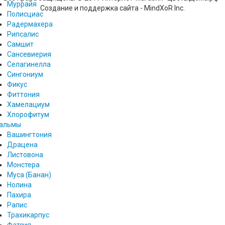
Муррайя
Создание и поддержка сайта - MindXoR Inc.
Полисциас
Радермахера
Рипсалис
Самшит
Сансевиерия
Селагинелла
Сингониум
Фикус
Фиттония
Хамелациум
Хлорофитум
альмы
Вашингтония
Драцена
Листовона
Монстера
Муса (Банан)
Нолина
Пахира
Рапис
Трахикарпус