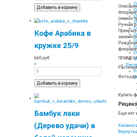
О
Описани
О
Флорариу
О
(лимон п
О
Ручная р
О
Прекрасн
Кофе Арабика в
О
экземпля
О
Рождения
кружке 25/9
О
флорариу
О
660 руб
ПРИМЕЧ
О
×
Раст
Растения
Р
Фото сде
С
Купить ф
Реценз
Бамбук лаки
Еще нет 
(Дерево удачи) в
Каланхоэ
Вернутьс