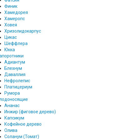
Фатсия
Финик
Хамедорея
Хамеропс
Ховея
Хризолидокарпус
Цикас
Шеффлера
Юкка
апоротники
Адиантум
Блехнум
Даваллия
Нефролепис
Платицериум
Румора
лодоносящие
Ананас
Инжир (фиговое дерево)
Капсикум
Кофейное дерево
Олива
Соланум (Томат)