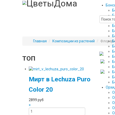
Бонс
Б
Б
Б
Б
Б
Б
Главная
/
Композиции из растений
/
Флорари
Б
Б
Б
Б
ТОП
Б
Б
Б
Б
Мирт в Lechuza Puro
Б
Орхи
Color 20
О
О
2899 руб
О
×
О
О