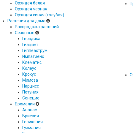
Орхидея белая
П
Орхидея черная
Орхидея синяя (голубая)
Растения для дома
Распродажа растений
Сезонные
Гвоздика
Гиацинт
Гиппеаструм
Импатиенс
Клематис
Колеус
Крокус
С
Мимоза
Нарцисс
Петуния
Сенецио
Бромелии
Ананас
Вриезия
Геликония
Гузмания