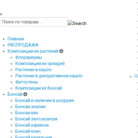
×
Главная
РАСПРОДАЖА
Композиции из растений
Флорариумы
Композиции из орхидей
Растения в кашпо
Растения в декоративном кашпо
П
Фитостены
Композиции из бонсай
Бонсай
Бонсай в наличии в шоуруме
Бонсаи азалия
Бонсаи вяз
Бонсай зантоксилум
Бонсай кармона
Бонсай клен
Бонсай кизильник